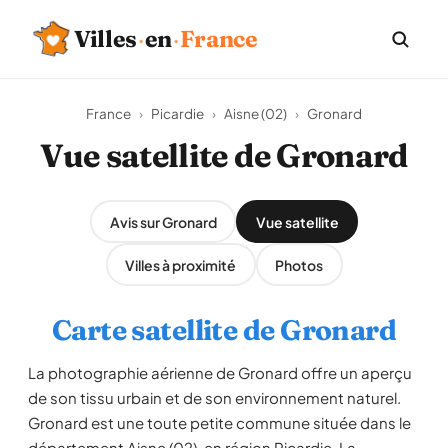
Villes
·
en
·
France
France
›
Picardie
›
Aisne (02)
›
Gronard
Vue satellite de Gronard
Avis sur Gronard
Vue satellite
Villes à proximité
Photos
Carte satellite de Gronard
La photographie aérienne de Gronard offre un aperçu
de son tissu urbain et de son environnement naturel.
Gronard est une toute petite commune située dans le
département Aisne (02), en région Picardie. La