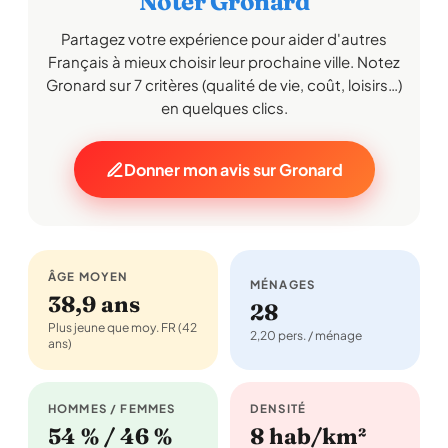
Noter Gronard
Partagez votre expérience pour aider d'autres
Français à mieux choisir leur prochaine ville. Notez
Gronard sur 7 critères (qualité de vie, coût, loisirs…)
en quelques clics.
Donner mon avis sur Gronard
ÂGE MOYEN
MÉNAGES
38,9 ans
28
Plus jeune que moy. FR (42
2,20 pers. / ménage
ans)
HOMMES / FEMMES
DENSITÉ
54 % / 46 %
8 hab/km²