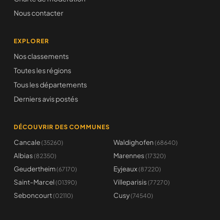
Nous contacter
EXPLORER
Nos classements
Toutes les régions
Tous les départements
Derniers avis postés
DÉCOUVRIR DES COMMUNES
Cancale
Waldighofen
(35260)
(68640)
Albias
Marennes
(82350)
(17320)
Geudertheim
Eyjeaux
(67170)
(87220)
Saint-Marcel
Villeparisis
(01390)
(77270)
Seboncourt
Cusy
(02110)
(74540)