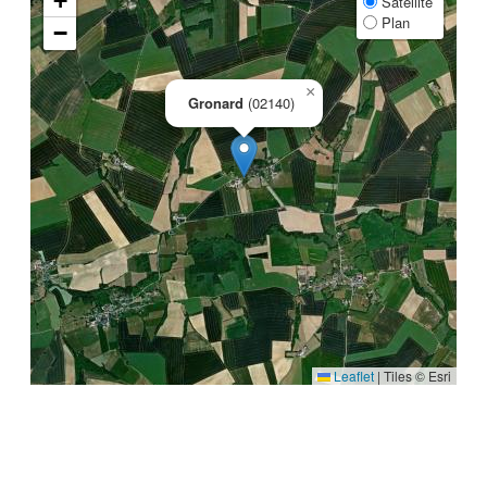
+
Satellite
Plan
−
×
Gronard
(02140)
Leaflet
|
Tiles © Esri