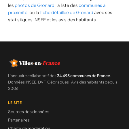
les
photos de Gronard
, la liste des
communes à
proximité
, ou la
fiche détaillée de Gronard
avec ses
statistiques INSEE et les avis des habitants.
Villes
·
en
·
France
L'annuaire collaboratif des
34 493 communes de France
.
Données INSEE, DVF, Géorisques · Avis des habitants depuis
2006.
LE SITE
Sources des données
Partenaires
Charte de modération