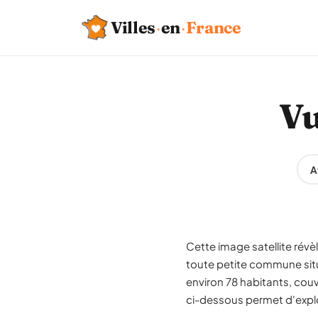
Villes
·
en
·
France
Vu
A
Cette image satellite rév
toute petite commune sit
environ 78 habitants, couv
ci-dessous permet d'explor