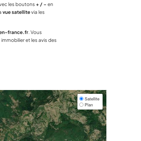
vec les boutons
+ / −
en
la
vue satellite
via les
-en-france.fr
. Vous
mmobilier et les avis des
Satellite
Plan