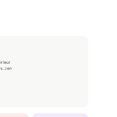
r leur
rs…) en