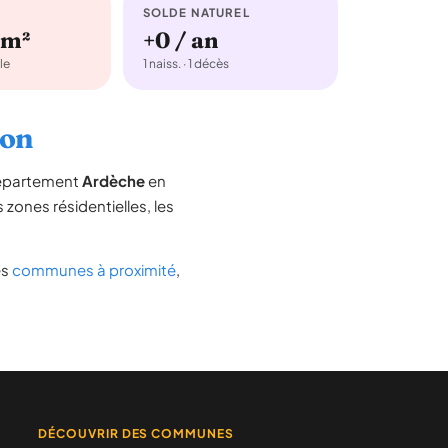
SOLDE NATUREL
km²
+0 / an
le
1 naiss. · 1 décès
don
département
Ardèche
en
s zones résidentielles, les
es
communes à proximité
,
DÉCOUVRIR DES COMMUNES