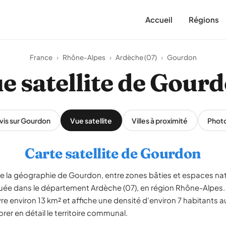
Accueil
Régions
France
›
Rhône-Alpes
›
Ardèche (07)
›
Gourdon
e satellite de Gour
vis sur Gourdon
Vue satellite
Villes à proximité
Phot
Carte satellite de Gourdon
èle la géographie de Gourdon, entre zones bâties et espaces na
uée dans le département Ardèche (07), en région Rhône-Alp
re environ 13 km² et affiche une densité d'environ 7 habitants au
er en détail le territoire communal.