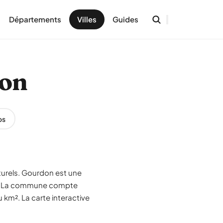
Départements
Villes
Guides
don
os
turels. Gourdon est une
es. La commune compte
 km². La carte interactive