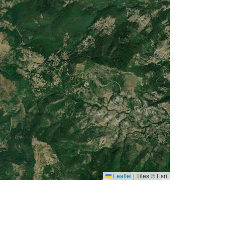
Leaflet
|
Tiles © Esri