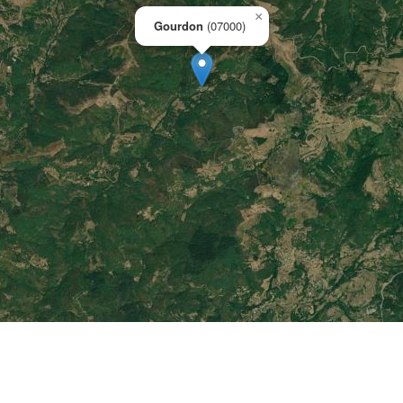
×
Gourdon
(07000)