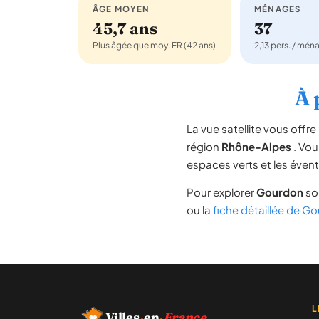
ÂGE MOYEN
MÉNAGES
45,7 ans
37
Plus âgée que moy. FR (42 ans)
2,13 pers. / mén
À 
La vue satellite vous off
région
Rhône-Alpes
. Vou
espaces verts et les évent
Pour explorer
Gourdon
sou
ou la
fiche détaillée de G
L
Villes
·
en
·
France