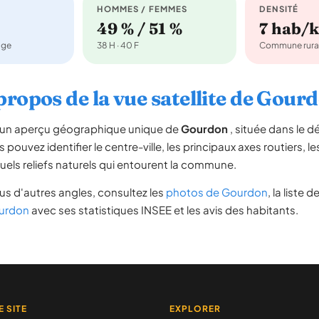
HOMMES / FEMMES
DENSITÉ
49 % / 51 %
7 hab/
age
38 H · 40 F
Commune rura
propos de la vue satellite de Gour
re un aperçu géographique unique de
Gourdon
, située dans le 
s pouvez identifier le centre-ville, les principaux axes routiers, le
uels reliefs naturels qui entourent la commune.
s d'autres angles, consultez les
photos de Gourdon
, la liste d
ourdon
avec ses statistiques INSEE et les avis des habitants.
E SITE
EXPLORER