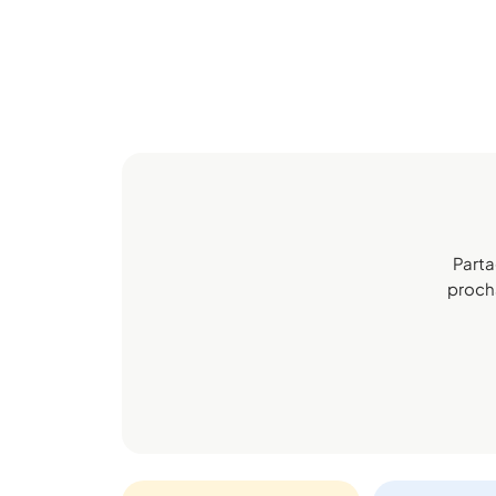
Parta
procha