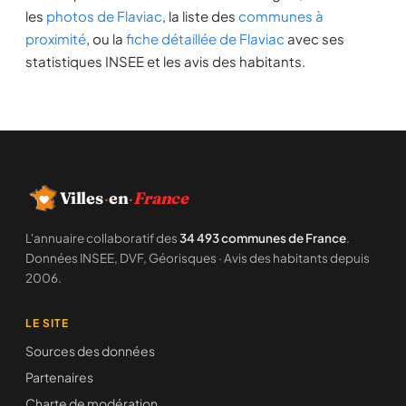
les
photos de Flaviac
, la liste des
communes à
proximité
, ou la
fiche détaillée de Flaviac
avec ses
statistiques INSEE et les avis des habitants.
Villes
·
en
·
France
L'annuaire collaboratif des
34 493 communes de France
.
Données INSEE, DVF, Géorisques · Avis des habitants depuis
2006.
LE SITE
Sources des données
Partenaires
Charte de modération