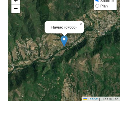
+
Satellite
Plan
−
×
Flaviac
(07000)
Leaflet
|
Tiles © Esri