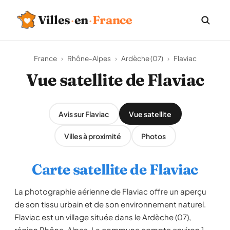
Villes
·
en
·
France
France
›
Rhône-Alpes
›
Ardèche (07)
›
Flaviac
Vue satellite de Flaviac
Avis sur Flaviac
Vue satellite
Villes à proximité
Photos
Carte satellite de Flaviac
La photographie aérienne de Flaviac offre un aperçu
de son tissu urbain et de son environnement naturel.
Flaviac est un village située dans le Ardèche (07),
région Rhône-Alpes. La commune compte environ 1