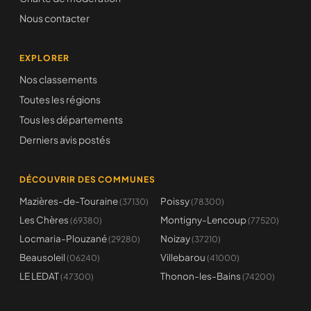
Nous contacter
EXPLORER
Nos classements
Toutes les régions
Tous les départements
Derniers avis postés
DÉCOUVRIR DES COMMUNES
Mazières-de-Touraine
Poissy
(37130)
(78300)
Les Chères
Montigny-Lencoup
(69380)
(77520)
Locmaria-Plouzané
Noizay
(29280)
(37210)
Beausoleil
Villebarou
(06240)
(41000)
LE LEDAT
Thonon-les-Bains
(47300)
(74200)