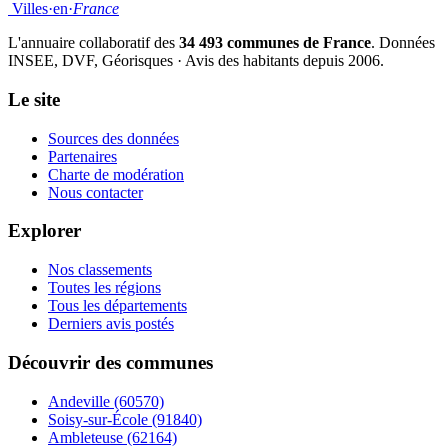
Villes
·
en
·
France
L'annuaire collaboratif des
34 493 communes de France
. Données
INSEE, DVF, Géorisques · Avis des habitants depuis 2006.
Le site
Sources des données
Partenaires
Charte de modération
Nous contacter
Explorer
Nos classements
Toutes les régions
Tous les départements
Derniers avis postés
Découvrir des communes
Andeville
(60570)
Soisy-sur-École
(91840)
Ambleteuse
(62164)