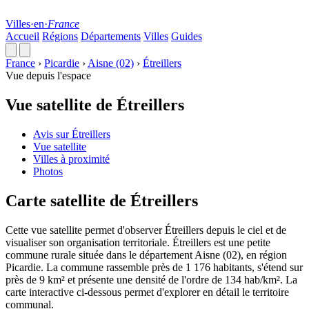
Villes
·
en
·
France
Accueil
Régions
Départements
Villes
Guides
France
›
Picardie
›
Aisne (02)
›
Étreillers
Vue depuis l'espace
Vue satellite de Étreillers
Avis sur Étreillers
Vue satellite
Villes à proximité
Photos
Carte satellite de Étreillers
Cette vue satellite permet d'observer Étreillers depuis le ciel et de
visualiser son organisation territoriale. Étreillers est une petite
commune rurale située dans le département Aisne (02), en région
Picardie. La commune rassemble près de 1 176 habitants, s'étend sur
près de 9 km² et présente une densité de l'ordre de 134 hab/km². La
carte interactive ci-dessous permet d'explorer en détail le territoire
communal.