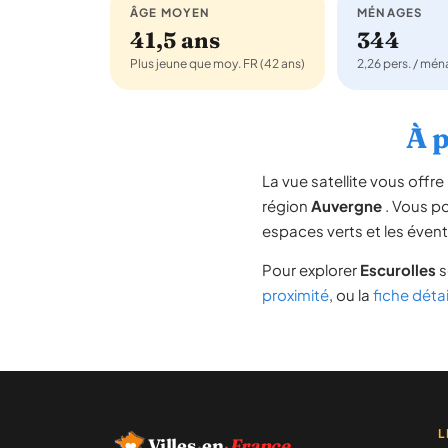
ÂGE MOYEN
MÉNAGES
41,5 ans
344
Plus jeune que moy. FR (42 ans)
2,26 pers. / mé
À p
La vue satellite vous off
région
Auvergne
. Vous pou
espaces verts et les évent
Pour explorer
Escurolles
s
proximité
, ou la
fiche déta
L
Villes
·
en
·
France