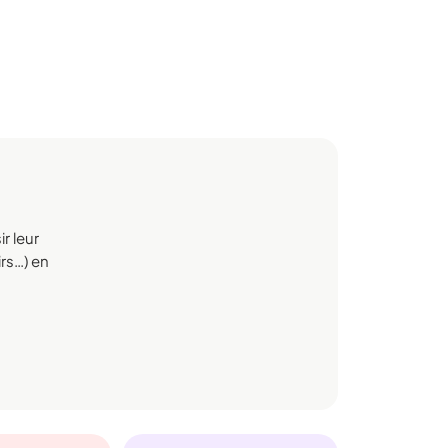
r leur
irs…) en