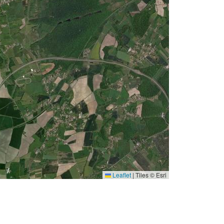
Leaflet
|
Tiles © Esri