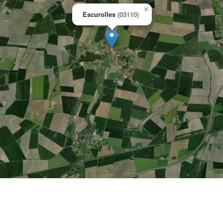
×
Escurolles
(03110)