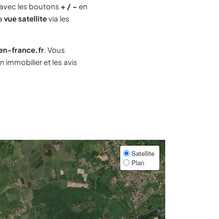
avec les boutons
+ / −
en
la
vue satellite
via les
-en-france.fr
. Vous
immobilier et les avis
Satellite
Plan