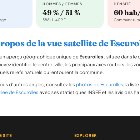
HOMMES / FEMMES
DENSITÉ
49 % / 51 %
60 hab
nage
388 H · 409 F
Commune rura
ropos de la vue satellite de Escuro
re un aperçu géographique unique de
Escurolles
, située dans l
vez identifier le centre-ville, les principaux axes routiers, les zo
uels reliefs naturels qui entourent la commune.
ous d'autres angles, consultez les
photos de Escurolles
, la list
illée de Escurolles
avec ses statistiques INSEE et les avis des ha
E SITE
EXPLORER