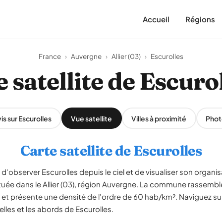
Accueil
Régions
France
›
Auvergne
›
Allier (03)
›
Escurolles
 satellite de Escuro
is sur Escurolles
Vue satellite
Villes à proximité
Phot
Carte satellite de Escurolles
d'observer Escurolles depuis le ciel et de visualiser son organisa
située dans le Allier (03), région Auvergne. La commune rassembl
 et présente une densité de l'ordre de 60 hab/km². Naviguez sur
elles et les abords de Escurolles.