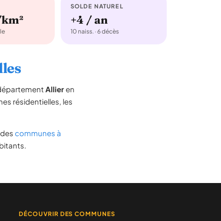
SOLDE NATUREL
/km²
+4 / an
le
10 naiss. · 6 décès
lles
e département
Allier
en
nes résidentielles, les
e des
communes à
bitants.
DÉCOUVRIR DES COMMUNES