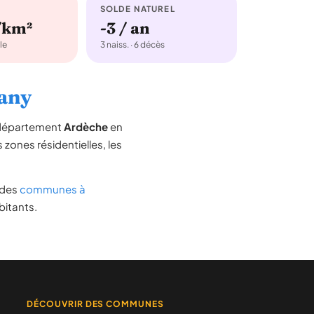
SOLDE NATUREL
/km²
-3 / an
le
3 naiss. · 6 décès
rany
e département
Ardèche
en
s zones résidentielles, les
e des
communes à
bitants.
DÉCOUVRIR DES COMMUNES