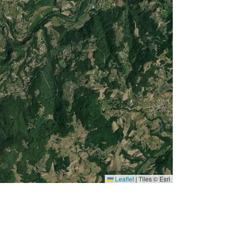
Leaflet
|
Tiles © Esri