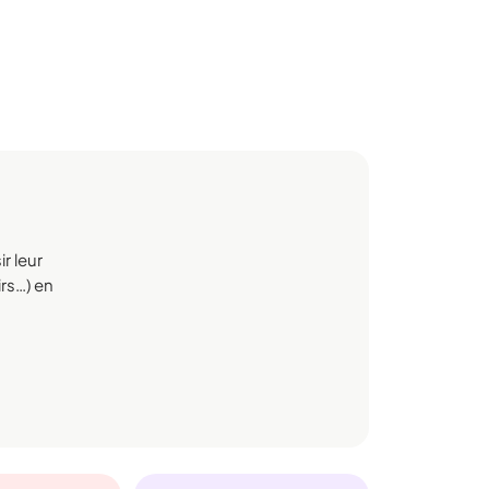
r leur
irs…) en