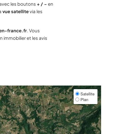
avec les boutons
+ / −
en
la
vue satellite
via les
-en-france.fr
. Vous
immobilier et les avis
Satellite
Plan