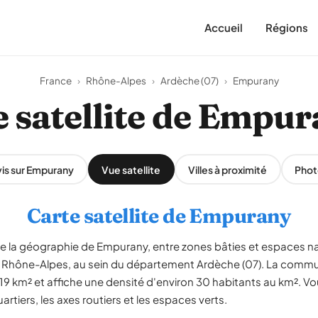
Accueil
Régions
France
›
Rhône-Alpes
›
Ardèche (07)
›
Empurany
 satellite de Empu
is sur Empurany
Vue satellite
Villes à proximité
Phot
Carte satellite de Empurany
èle la géographie de Empurany, entre zones bâties et espaces n
 Rhône-Alpes, au sein du département Ardèche (07). La comm
 19 km² et affiche une densité d'environ 30 habitants au km². V
artiers, les axes routiers et les espaces verts.