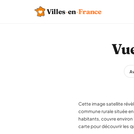
Villes
·
en
·
France
Vue
Av
Cette image satellite rév
commune rurale située en
habitants, couvre environ
carte pour découvrir les qu