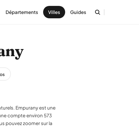
Départements
Villes
Guides
rany
os
aturels. Empurany est une
une compte environ 573
ous pouvez zoomer sur la