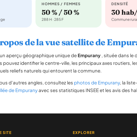
HOMMES / FEMMES
DENSITÉ
50 % / 50 %
30 hab
age
288 H · 285 F
Commune rura
ropos de la vue satellite de Empu
re un aperçu géographique unique de
Empurany
, située dans l
s pouvez identifier le centre-ville, les principaux axes routiers, le
uels reliefs naturels qui entourent la commune.
ous d'autres angles, consultez les
photos de Empurany
, la list
illée de Empurany
avec ses statistiques INSEE et les avis des ha
E SITE
EXPLORER