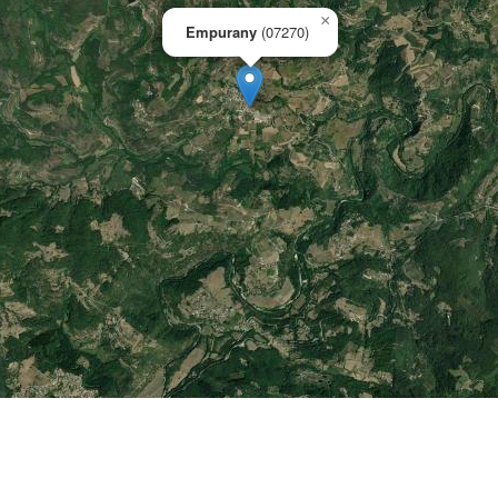
×
Empurany
(07270)