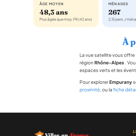
ÂGE MOYEN
MÉNAGES
48,3 ans
267
Plus âgée que moy. FR (42 ans)
2,15 pers. / mén
À p
La vue satellite vous off
région
Rhône-Alpes
. Vou
espaces verts et les évent
Pour explorer
Empurany
s
proximité
, ou la
fiche déta
L
Villes
·
en
·
France