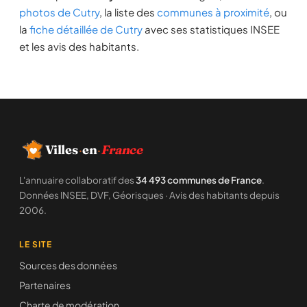
photos de Cutry
, la liste des
communes à proximité
, ou
la
fiche détaillée de Cutry
avec ses statistiques INSEE
et les avis des habitants.
Villes
·
en
·
France
L'annuaire collaboratif des
34 493 communes de France
.
Données INSEE, DVF, Géorisques · Avis des habitants depuis
2006.
LE SITE
Sources des données
Partenaires
Charte de modération