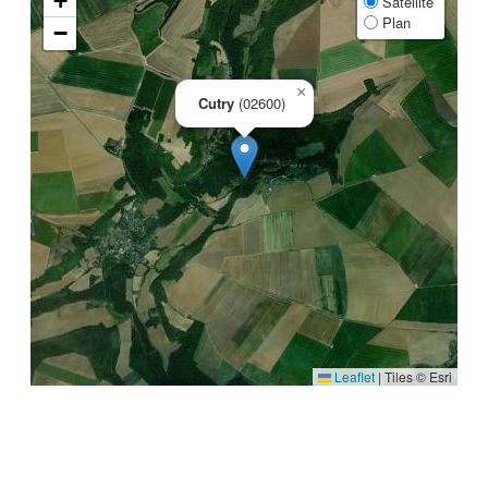
+
Satellite
Plan
−
×
Cutry
(02600)
Leaflet
|
Tiles © Esri