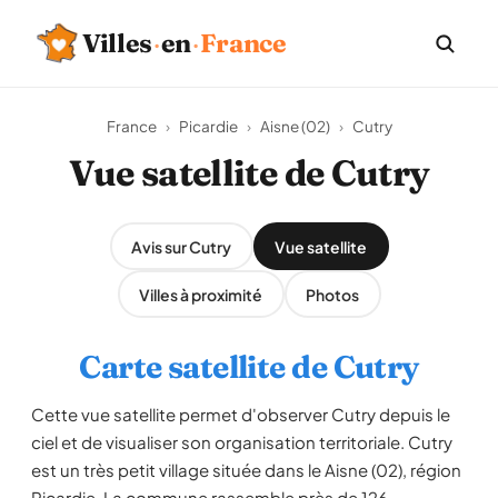
Villes
·
en
·
France
France
›
Picardie
›
Aisne (02)
›
Cutry
Vue satellite de Cutry
Avis sur Cutry
Vue satellite
Villes à proximité
Photos
Carte satellite de Cutry
Cette vue satellite permet d'observer Cutry depuis le
ciel et de visualiser son organisation territoriale. Cutry
est un très petit village située dans le Aisne (02), région
Picardie. La commune rassemble près de 126