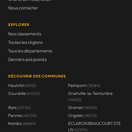
Nous contacter
EXPLORER
Nos classements
Toutes les régions
Tous les départements
Derniers avis postés
DÉCOUVRIR DES COMMUNES
Haulchin
Paimpont
(59121)
(35380)
Souraïde
Grainville-la-Teinturière
(64250)
(76450)
Illats
Gramat
(33720)
(46500)
Pannes
Orgelet
(45700)
(39270)
Kembs
ECLARON BRAUCOURT STE
(68680)
LIV
(52290)