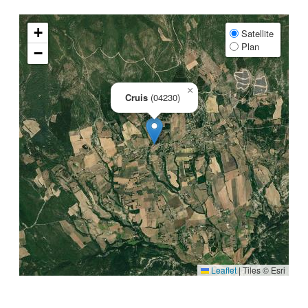
+
Satellite
Plan
−
×
Cruis
(04230)
Leaflet
|
Tiles © Esri