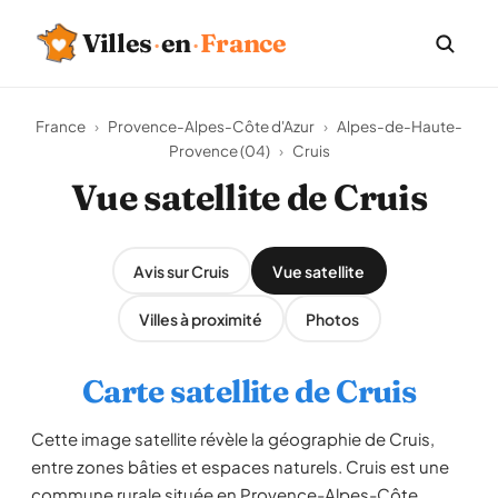
Villes
·
en
·
France
France
›
Provence-Alpes-Côte d'Azur
›
Alpes-de-Haute-
Provence (04)
›
Cruis
Vue satellite de Cruis
Avis sur Cruis
Vue satellite
Villes à proximité
Photos
Carte satellite de Cruis
Cette image satellite révèle la géographie de Cruis,
entre zones bâties et espaces naturels. Cruis est une
commune rurale située en Provence-Alpes-Côte