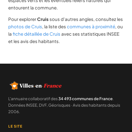
espaces verts et les éventuels reliefs naturels qui
entourent la commune.
Pour explorer
Cruis
sous d'autres angles, consultez les
photos de Cruis
, la liste des
communes à proximité
, ou
la
fiche détaillée de Cruis
avec ses statistiques INSEE
et les avis des habitants.
Villes
·
en
·
France
L'annuaire collaboratif des
34 493 communes de France
.
Données INSEE, DVF, Géorisques · Avis des habitants depuis
2006.
LE SITE