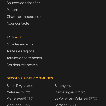
Sources des données
Partenaires
Charte de modération
Nous contacter
EXPLORER
Nos classements
Toutes les régions
Tous les départements
Derniers avis postés
DÉCOUVRIR DES COMMUNES
Saint-Divy
Sassay
(29800)
(41700)
Melesse
Diemeringen
(35520)
(67430)
Pierrelaye
Le Poiré-sur-Velluire
(95480)
(85770)
Vidauban
Sernhac
(83550)
(30210)