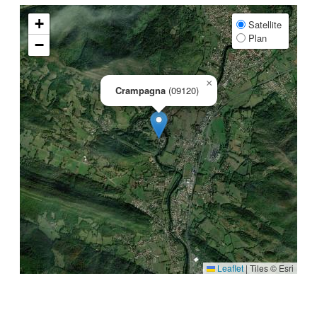
+
Satellite
Plan
−
×
Crampagna
(09120)
Leaflet
|
Tiles © Esri