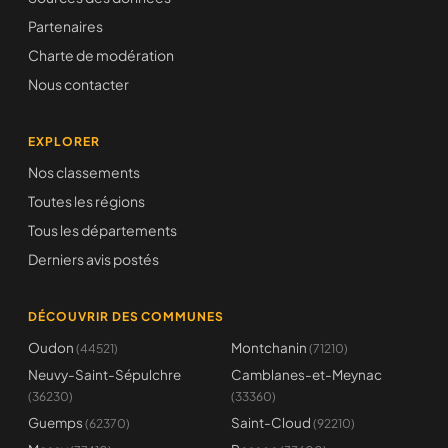
Partenaires
Charte de modération
Nous contacter
EXPLORER
Nos classements
Toutes les régions
Tous les départements
Derniers avis postés
DÉCOUVRIR DES COMMUNES
Oudon
Montchanin
(44521)
(71210)
Neuvy-Saint-Sépulchre
Camblanes-et-Meynac
(36230)
(33360)
Guemps
Saint-Cloud
(62370)
(92210)