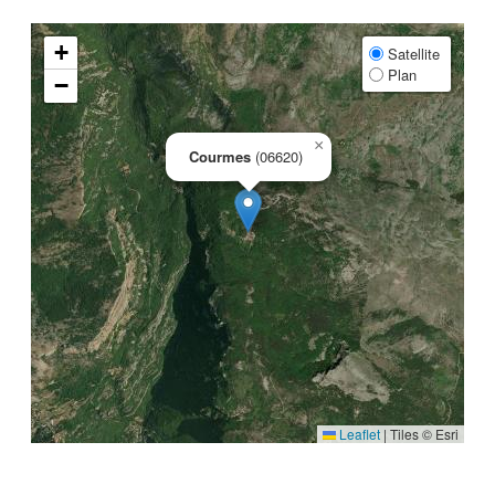
+
Satellite
Plan
−
×
Courmes
(06620)
Leaflet
|
Tiles © Esri