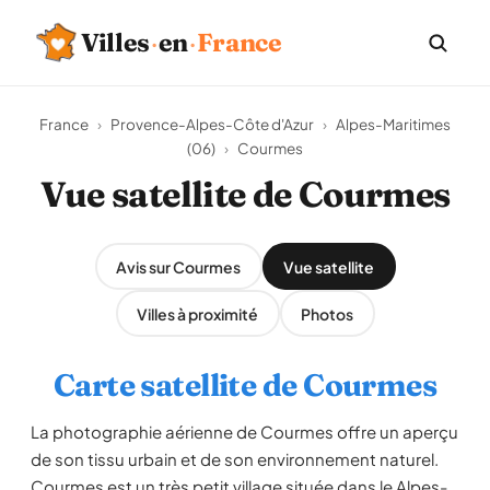
Villes
·
en
·
France
France
›
Provence-Alpes-Côte d'Azur
›
Alpes-Maritimes
(06)
›
Courmes
Vue satellite de Courmes
Avis sur Courmes
Vue satellite
Villes à proximité
Photos
Carte satellite de Courmes
La photographie aérienne de Courmes offre un aperçu
de son tissu urbain et de son environnement naturel.
Courmes est un très petit village située dans le Alpes-