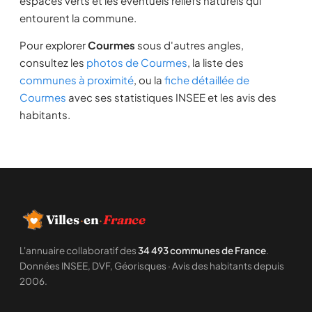
espaces verts et les éventuels reliefs naturels qui
entourent la commune.
Pour explorer
Courmes
sous d'autres angles,
consultez les
photos de Courmes
, la liste des
communes à proximité
, ou la
fiche détaillée de
Courmes
avec ses statistiques INSEE et les avis des
habitants.
Villes
·
en
·
France
L'annuaire collaboratif des
34 493 communes de France
.
Données INSEE, DVF, Géorisques · Avis des habitants depuis
2006.