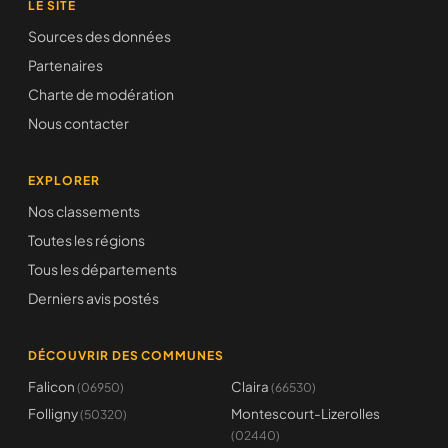
LE SITE
Sources des données
Partenaires
Charte de modération
Nous contacter
EXPLORER
Nos classements
Toutes les régions
Tous les départements
Derniers avis postés
DÉCOUVRIR DES COMMUNES
Falicon
Claira
(06950)
(66530)
Folligny
Montescourt-Lizerolles
(50320)
(02440)