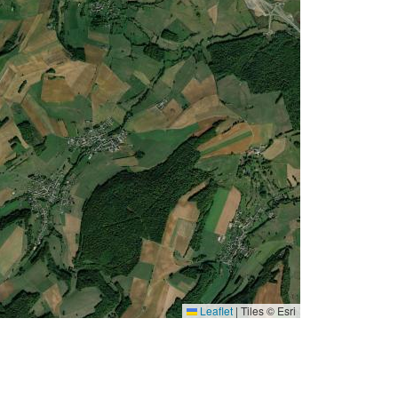
Leaflet
|
Tiles © Esri