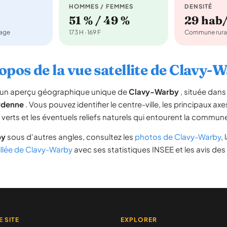
HOMMES / FEMMES
DENSITÉ
51 % / 49 %
29 hab
nage
173 H · 169 F
Commune rura
opos de la vue satellite de Clavy-
re un aperçu géographique unique de
Clavy-Warby
, située dan
denne
. Vous pouvez identifier le centre-ville, les principaux axe
s verts et les éventuels reliefs naturels qui entourent la commun
by
sous d'autres angles, consultez les
photos de Clavy-Warby
, 
illée de Clavy-Warby
avec ses statistiques INSEE et les avis des
E SITE
EXPLORER