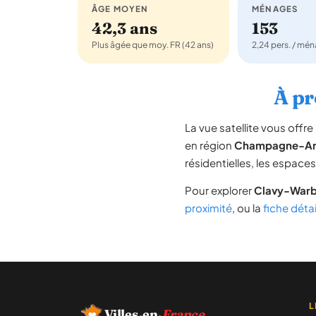
ÂGE MOYEN
MÉNAGES
42,3 ans
153
Plus âgée que moy. FR (42 ans)
2,24 pers. / mé
À pr
La vue satellite vous off
en région
Champagne-Ar
résidentielles, les espace
Pour explorer
Clavy-War
proximité
, ou la
fiche déta
L
Villes
·
en
·
France