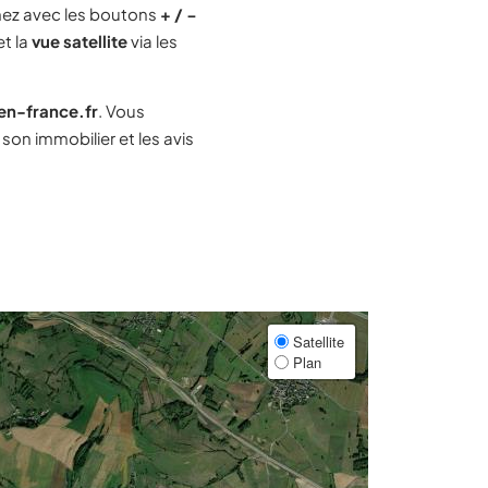
ez avec les boutons
+ / −
et la
vue satellite
via les
-en-france.fr
. Vous
on immobilier et les avis
Satellite
Plan