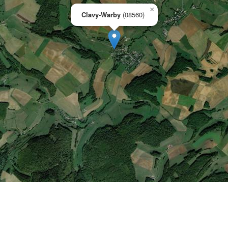
×
Clavy-Warby
(08560)