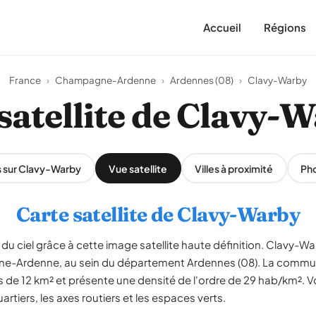
Accueil
Régions
France
›
Champagne-Ardenne
›
Ardennes (08)
›
Clavy-Warby
satellite de Clavy-
s sur Clavy-Warby
Vue satellite
Villes à proximité
Ph
Carte satellite de Clavy-Warby
du ciel grâce à cette image satellite haute définition. Clavy
ne-Ardenne, au sein du département Ardennes (08). La commu
ès de 12 km² et présente une densité de l'ordre de 29 hab/km². 
artiers, les axes routiers et les espaces verts.