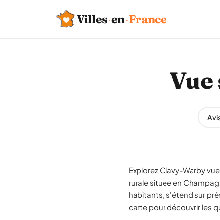
Villes
·
en
·
France
Vue 
Avi
Explorez Clavy-Warby vue 
rurale située en Champag
habitants, s'étend sur pr
carte pour découvrir les qu