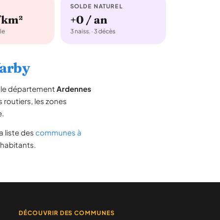
SOLDE NATUREL
/km²
+0 / an
le
3 naiss. · 3 décès
Warby
s le département
Ardennes
s routiers, les zones
e.
la liste des
communes à
 habitants.
DÉCOUVRIR DES COMMUNES