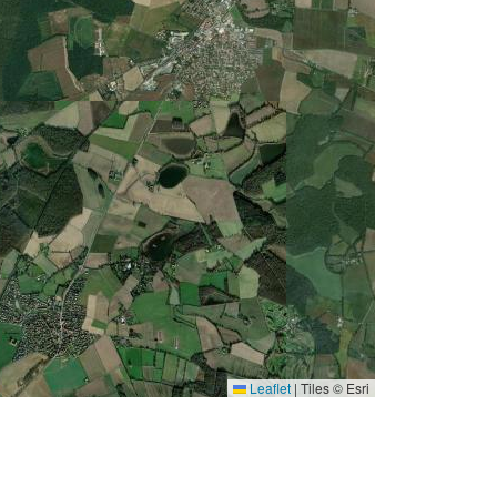
Leaflet
|
Tiles © Esri