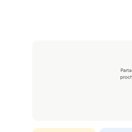
Parta
procha