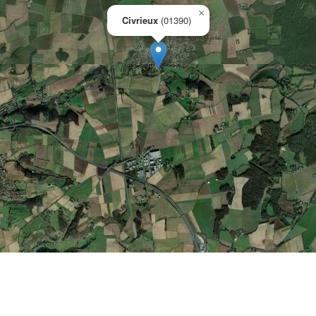
×
Civrieux
(01390)