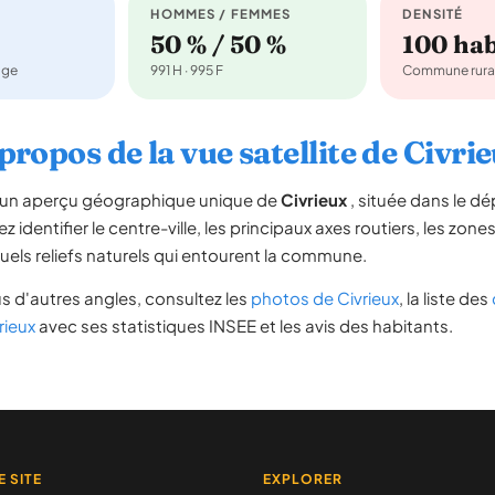
HOMMES / FEMMES
DENSITÉ
50 % / 50 %
100 ha
age
991 H · 995 F
Commune rura
propos de la vue satellite de Civri
re un aperçu géographique unique de
Civrieux
, située dans le 
 identifier le centre-ville, les principaux axes routiers, les zones
uels reliefs naturels qui entourent la commune.
s d'autres angles, consultez les
photos de Civrieux
, la liste des
rieux
avec ses statistiques INSEE et les avis des habitants.
E SITE
EXPLORER