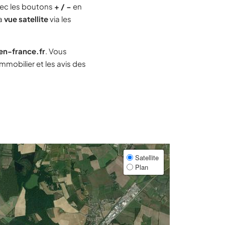
ec les boutons
+ / −
en
la
vue satellite
via les
-en-france.fr
. Vous
mobilier et les avis des
Satellite
Plan