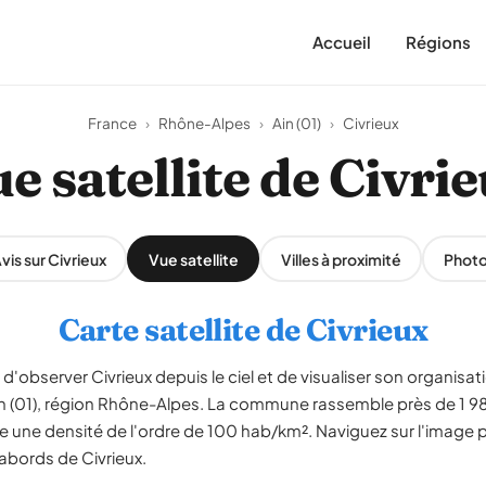
Accueil
Régions
France
›
Rhône-Alpes
›
Ain (01)
›
Civrieux
e satellite de Civri
vis sur Civrieux
Vue satellite
Villes à proximité
Phot
Carte satellite de Civrieux
d'observer Civrieux depuis le ciel et de visualiser son organisatio
Ain (01), région Rhône-Alpes. La commune rassemble près de 1 98
 une densité de l'ordre de 100 hab/km². Naviguez sur l'image po
 abords de Civrieux.