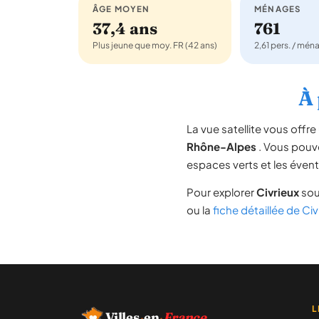
ÂGE MOYEN
MÉNAGES
37,4 ans
761
Plus jeune que moy. FR (42 ans)
2,61 pers. / mén
À 
La vue satellite vous off
Rhône-Alpes
. Vous pouvez
espaces verts et les évent
Pour explorer
Civrieux
sou
ou la
fiche détaillée de Civ
L
Villes
·
en
·
France