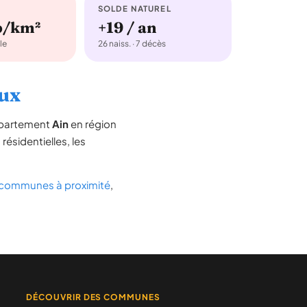
SOLDE NATUREL
b/km²
+19 / an
le
26 naiss. · 7 décès
eux
département
Ain
en région
 résidentielles, les
communes à proximité
,
DÉCOUVRIR DES COMMUNES