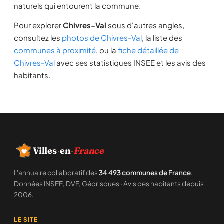
naturels qui entourent la commune.
Pour explorer
Chivres-Val
sous d'autres angles,
consultez les
photos de Chivres-Val
, la liste des
communes à proximité
, ou la
fiche détaillée de
Chivres-Val
avec ses statistiques INSEE et les avis des
habitants.
Villes
·
en
·
France
L'annuaire collaboratif des
34 493 communes de France
.
Données INSEE, DVF, Géorisques · Avis des habitants depuis
2006.
LE SITE