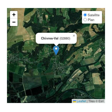
+
Satellite
Plan
−
×
Chivres-Val
(02880)
Leaflet
|
Tiles © Esri