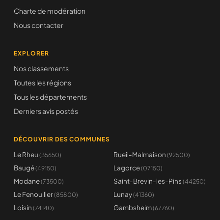
Charte de modération
Nous contacter
EXPLORER
Nos classements
Toutes les régions
Tous les départements
Derniers avis postés
DÉCOUVRIR DES COMMUNES
Le Rheu
Rueil-Malmaison
(35650)
(92500)
Baugé
Lagorce
(49150)
(07150)
Modane
Saint-Brevin-les-Pins
(73500)
(44250)
Le Fenouiller
Lunay
(85800)
(41360)
Loisin
Gambsheim
(74140)
(67760)