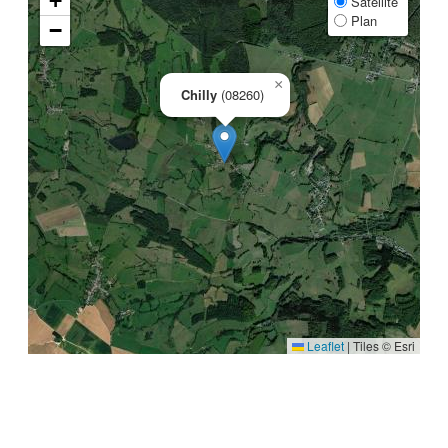
+
Satellite
Plan
−
×
Chilly
(08260)
Leaflet
|
Tiles © Esri