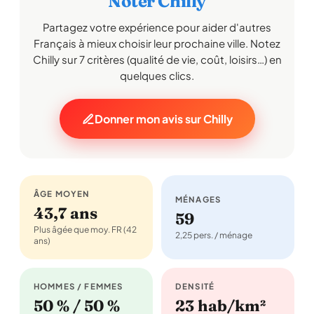
Noter Chilly
Partagez votre expérience pour aider d'autres
Français à mieux choisir leur prochaine ville. Notez
Chilly sur 7 critères (qualité de vie, coût, loisirs…) en
quelques clics.
Donner mon avis sur Chilly
ÂGE MOYEN
MÉNAGES
43,7 ans
59
Plus âgée que moy. FR (42
2,25 pers. / ménage
ans)
HOMMES / FEMMES
DENSITÉ
50 % / 50 %
23 hab/km²