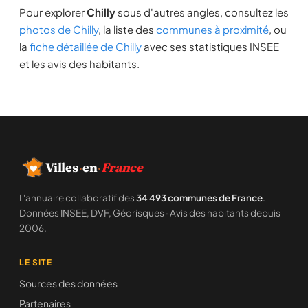
Pour explorer
Chilly
sous d'autres angles, consultez les
photos de Chilly
, la liste des
communes à proximité
, ou
la
fiche détaillée de Chilly
avec ses statistiques INSEE
et les avis des habitants.
Villes
·
en
·
France
L'annuaire collaboratif des
34 493 communes de France
.
Données INSEE, DVF, Géorisques · Avis des habitants depuis
2006.
LE SITE
Sources des données
Partenaires