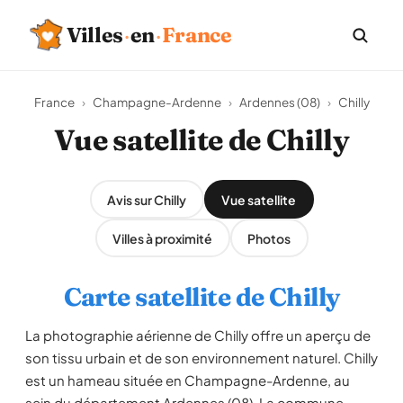
Villes
·
en
·
France
France
›
Champagne-Ardenne
›
Ardennes (08)
›
Chilly
Vue satellite de Chilly
Avis sur Chilly
Vue satellite
Villes à proximité
Photos
Carte satellite de Chilly
La photographie aérienne de Chilly offre un aperçu de
son tissu urbain et de son environnement naturel. Chilly
est un hameau située en Champagne-Ardenne, au
sein du département Ardennes (08). La commune