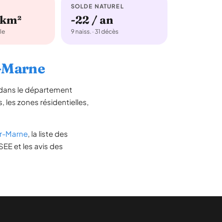
SOLDE NATUREL
/km²
-22 / an
le
9 naiss. · 31 décès
r-Marne
 dans le département
s, les zones résidentielles,
r-Marne
, la liste des
SEE et les avis des