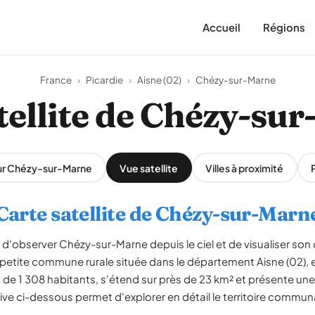
Accueil
Régions
France
›
Picardie
›
Aisne (02)
›
Chézy-sur-Marne
tellite de Chézy-su
sur Chézy-sur-Marne
Vue satellite
Villes à proximité
Carte satellite de Chézy-sur-Marn
 d'observer Chézy-sur-Marne depuis le ciel et de visualiser son o
etite commune rurale située dans le département Aisne (02), e
 1 308 habitants, s'étend sur près de 23 km² et présente une 
ive ci-dessous permet d'explorer en détail le territoire communa