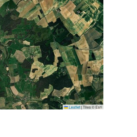
Leaflet
|
Tiles © Esri