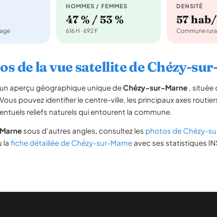
HOMMES / FEMMES
DENSITÉ
47 % / 53 %
57 hab
nage
616 H · 692 F
Commune rura
os de la vue satellite de Chézy-su
re un aperçu géographique unique de
Chézy-sur-Marne
, située
 Vous pouvez identifier le centre-ville, les principaux axes routier
ventuels reliefs naturels qui entourent la commune.
-Marne
sous d'autres angles, consultez les
photos de Chézy-su
u la
fiche détaillée de Chézy-sur-Marne
avec ses statistiques IN