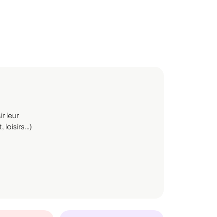
r leur
 loisirs…)