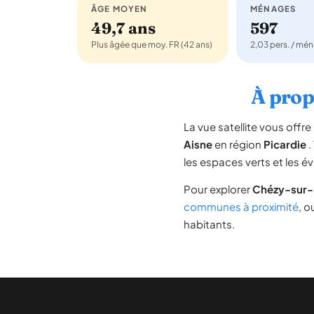
ÂGE MOYEN
MÉNAGES
49,7 ans
597
Plus âgée que moy. FR (42 ans)
2,03 pers. / mé
À prop
La vue satellite vous off
Aisne
en région
Picardie
.
les espaces verts et les é
Pour explorer
Chézy-sur
communes à proximité
, o
habitants.