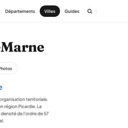
Départements
Villes
Guides
r-Marne
Photos
e
rganisation territoriale.
n région Picardie. La
densité de l'ordre de 57
l.