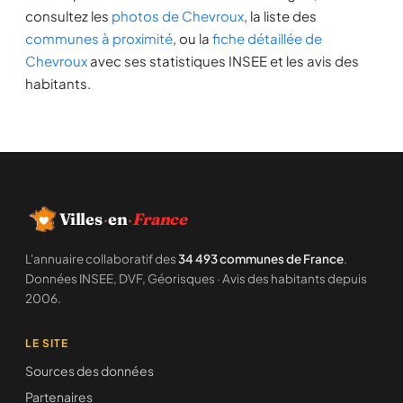
consultez les
photos de Chevroux
, la liste des
communes à proximité
, ou la
fiche détaillée de
Chevroux
avec ses statistiques INSEE et les avis des
habitants.
Villes
·
en
·
France
L'annuaire collaboratif des
34 493 communes de France
.
Données INSEE, DVF, Géorisques · Avis des habitants depuis
2006.
LE SITE
Sources des données
Partenaires