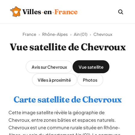
Villes
·
en
·
France
France
›
Rhône-Alpes
›
Ain (01)
›
Chevroux
Vue satellite de Chevroux
Avis sur Chevroux
Vue satellite
Villes à proximité
Photos
Carte satellite de Chevroux
Cette image satellite révèle la géographie de
Chevroux, entre zones bâties et espaces naturels.
Chevroux est une commune rurale située en Rhône-
Alpes, au sein du département Ain (01). La commune