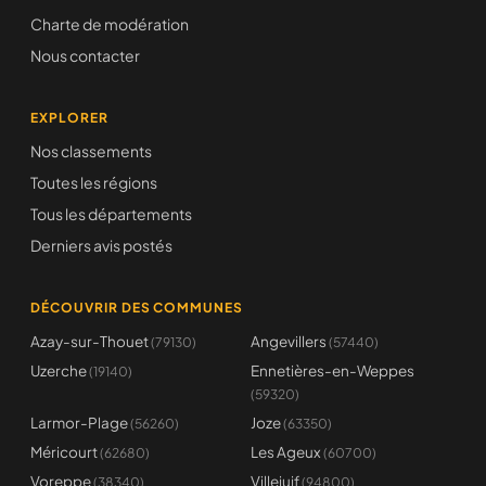
Charte de modération
Nous contacter
EXPLORER
Nos classements
Toutes les régions
Tous les départements
Derniers avis postés
DÉCOUVRIR DES COMMUNES
Azay-sur-Thouet
Angevillers
(79130)
(57440)
Uzerche
Ennetières-en-Weppes
(19140)
(59320)
Larmor-Plage
Joze
(56260)
(63350)
Méricourt
Les Ageux
(62680)
(60700)
Voreppe
Villejuif
(38340)
(94800)