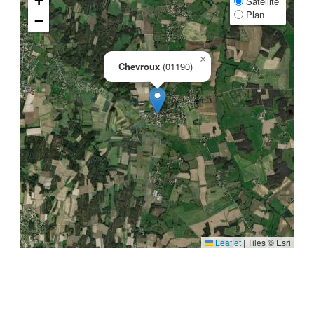
+
Satellite
Plan
−
×
Chevroux
(01190)
Leaflet
|
Tiles © Esri