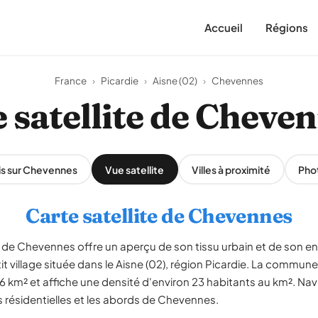
Accueil
Régions
France
›
Picardie
›
Aisne (02)
›
Chevennes
 satellite de Cheve
is sur Chevennes
Vue satellite
Villes à proximité
Pho
Carte satellite de Chevennes
de Chevennes offre un aperçu de son tissu urbain et de son e
t village située dans le Aisne (02), région Picardie. La commu
6 km² et affiche une densité d'environ 23 habitants au km². Nav
es résidentielles et les abords de Chevennes.