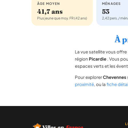
ÂGE MOYEN
MÉNAGES
41,7 ans
53
Plus jeune que moy. FR (42 ans)
2,42 pers. / mé
À p
La vue satellite vous off
région
Picardie
. Vous pouv
espaces verts et les évent
Pour explorer
Chevennes
proximité
, ou la
fiche déta
L
Villes
·
en
·
France