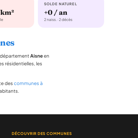
SOLDE NATUREL
/km²
+0 / an
le
2 naiss. · 2 décès
nnes
le département
Aisne
en
s résidentielles, les
iste des
communes à
abitants.
DÉCOUVRIR DES COMMUNES