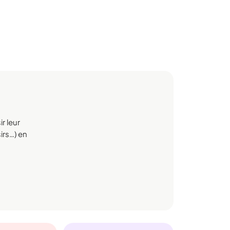
r leur
irs…) en