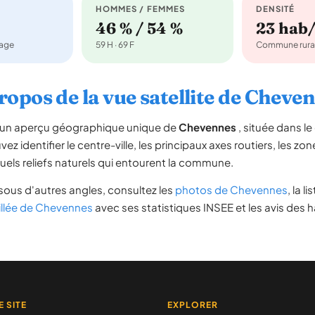
HOMMES / FEMMES
DENSITÉ
46 % / 54 %
23 hab
nage
59 H · 69 F
Commune rura
ropos de la vue satellite de Cheve
re un aperçu géographique unique de
Chevennes
, située dans 
ez identifier le centre-ville, les principaux axes routiers, les zone
uels reliefs naturels qui entourent la commune.
sous d'autres angles, consultez les
photos de Chevennes
, la l
illée de Chevennes
avec ses statistiques INSEE et les avis des h
E SITE
EXPLORER