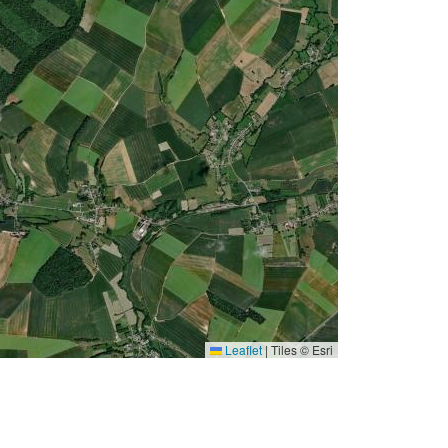
Leaflet
|
Tiles © Esri