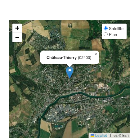
+
Satellite
Plan
−
×
Château-Thierry
(02400)
Leaflet
|
Tiles © Esri