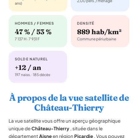
2,00 pers. / ménage
ans)
HOMMES / FEMMES
DENSITÉ
47 % / 53 %
889 hab/km²
7 137 H · 7 931 F
Commune périurbaine
SOLDE NATUREL
+12 / an
197 naiss. · 185 décès
À propos de la vue satellite de
Château-Thierry
La vue satellite vous offre un aperçu géographique
unique de
Château-Thierry
, située dans le
département
Aisne
en région
Picardie
. Vous pouvez