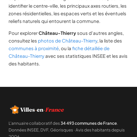
identifier le centre-ville, les principaux axes routiers, les
zones résidentielles, les espaces verts et les éventuels
reliefs naturels qui entourent la commune.
Pour explorer
Château-Thierry
sous d'autres angles,
consultez les
photos de Château-Thierry
, la liste des
communes à proximité
, ou la
fiche détaillée de
Château-Thierry
avec ses statistiques INSEE et les avis
des habitants.
Villes
·
en
·
France
L'annuaire collaboratif des
34 493 communes de France
.
Données INSEE, DVF, Géorisques · Avis des habitants depuis
2006.