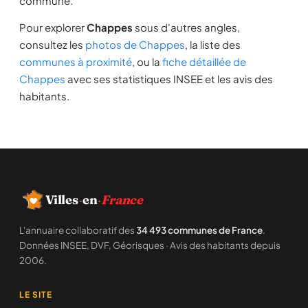
commune.
Pour explorer
Chappes
sous d'autres angles,
consultez les
photos de Chappes
, la liste des
communes à proximité
, ou la
fiche détaillée de
Chappes
avec ses statistiques INSEE et les avis des
habitants.
Villes
·
en
·
France
L'annuaire collaboratif des
34 493 communes de France
.
Données INSEE, DVF, Géorisques · Avis des habitants depuis
2006.
LE SITE