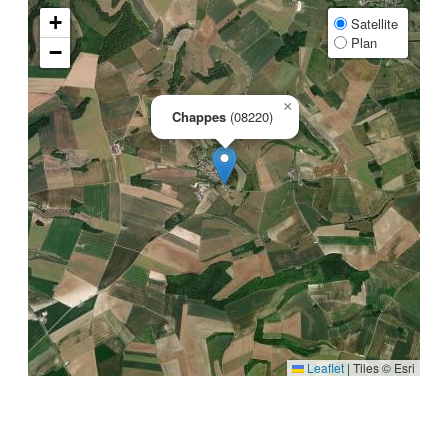
+
Satellite
Plan
−
×
Chappes
(08220)
Leaflet
|
Tiles © Esri