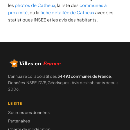
les
photos de Catheux
, la liste des
communes à
proximité
, ou la
fiche détaillée de Catheux
avec ses
statistiques INSEE et les avis des habitants.
Villes
·
en
·
France
L'annuaire collaboratif des
34 493 communes de France
.
Données INSEE, DVF, Géorisques · Avis des habitants depuis
2006.
LE SITE
Sources des données
Partenaires
Charte de modération