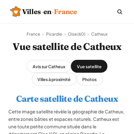
Villes
·
en
·
France
France
›
Picardie
›
Oise (60)
›
Catheux
Vue satellite de Catheux
Avis sur Catheux
Vue satellite
Villes à proximité
Photos
Carte satellite de Catheux
Cette image satellite révèle la géographie de Catheux,
entre zones bâties et espaces naturels. Catheux est
une toute petite commune située dans le
département Oise (60), en région Picardie. La