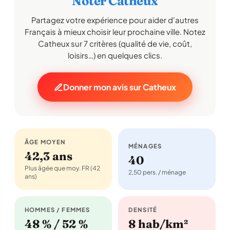
Noter Catheux
Partagez votre expérience pour aider d'autres
Français à mieux choisir leur prochaine ville. Notez
Catheux sur 7 critères (qualité de vie, coût,
loisirs…) en quelques clics.
Donner mon avis sur Catheux
ÂGE MOYEN
MÉNAGES
42,3 ans
40
Plus âgée que moy. FR (42
2,50 pers. / ménage
ans)
HOMMES / FEMMES
DENSITÉ
48 % / 52 %
8 hab/km²