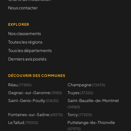
Nous contacter
EXPLORER
Nos classements
Toutes les régions
Tous les départements
Derniers avis postés
DÉCOUVRIR DES COMMUNES
Réau
Champagne
(77550)
(72470)
Gagnac-sur-Garonne
Truyes
(31150)
(37320)
Saint-Genis-Pouilly
Saint-Bauzille-de-Montmel
(01630)
(34160)
Fontaines-sur-Saône
Torcy
(69270)
(77200)
Le Tallud
Puttelange-lès-Thionville
(79200)
(57570)