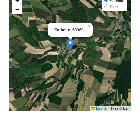
+
Satellite
Plan
−
×
Catheux
(60360)
Leaflet
|
Tiles © Esri