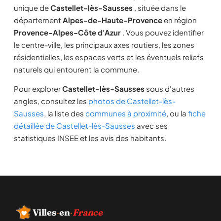
unique de
Castellet-lès-Sausses
, située dans le
département
Alpes-de-Haute-Provence
en région
Provence-Alpes-Côte d'Azur
. Vous pouvez identifier
le centre-ville, les principaux axes routiers, les zones
résidentielles, les espaces verts et les éventuels reliefs
naturels qui entourent la commune.
Pour explorer
Castellet-lès-Sausses
sous d'autres
angles, consultez les
photos de Castellet-lès-
Sausses
, la liste des
communes à proximité
, ou la
fiche
détaillée de Castellet-lès-Sausses
avec ses
statistiques INSEE et les avis des habitants.
Villes
·
en
·
France