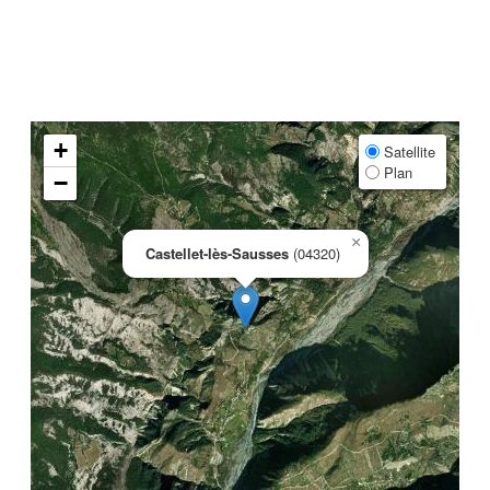
+
Satellite
Plan
−
×
Castellet-lès-Sausses
(04320)