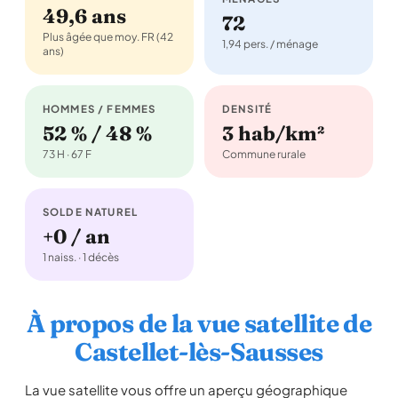
49,6 ans
72
Plus âgée que moy. FR (42
1,94 pers. / ménage
ans)
HOMMES / FEMMES
DENSITÉ
52 % / 48 %
3 hab/km²
73 H · 67 F
Commune rurale
SOLDE NATUREL
+0 / an
1 naiss. · 1 décès
À propos de la vue satellite de
Castellet-lès-Sausses
La vue satellite vous offre un aperçu géographique