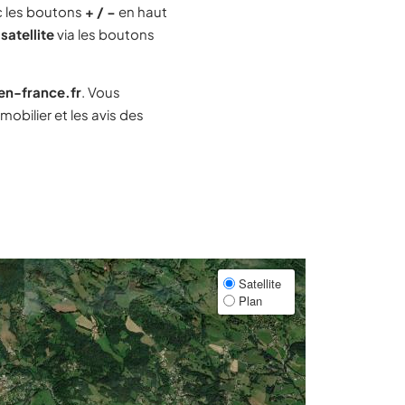
 les boutons
+ / −
en haut
satellite
via les boutons
-en-france.fr
. Vous
bilier et les avis des
Satellite
Plan