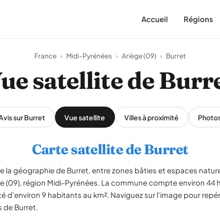
Accueil
Régions
France
›
Midi-Pyrénées
›
Ariège (09)
›
Burret
ue satellite de Burr
Avis sur Burret
Vue satellite
Villes à proximité
Photo
Carte satellite de Burret
le la géographie de Burret, entre zones bâties et espaces naturel
iège (09), région Midi-Pyrénées. La commune compte environ 44 
té d'environ 9 habitants au km². Naviguez sur l'image pour repére
s de Burret.