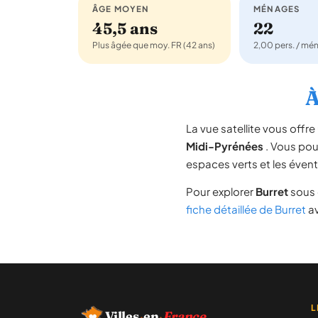
ÂGE MOYEN
MÉNAGES
45,5 ans
22
Plus âgée que moy. FR (42 ans)
2,00 pers. / mé
À
La vue satellite vous off
Midi-Pyrénées
. Vous pouv
espaces verts et les évent
Pour explorer
Burret
sous 
fiche détaillée de Burret
av
L
Villes
·
en
·
France