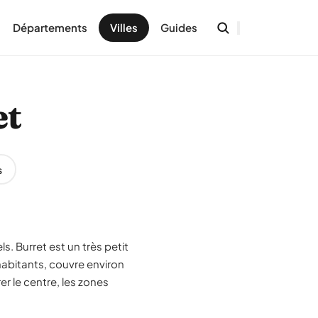
Départements
Villes
Guides
et
s
s. Burret est un très petit
habitants, couvre environ
r le centre, les zones