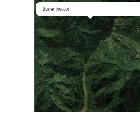
Burret
(09000)