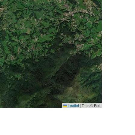
Leaflet
|
Tiles © Esri