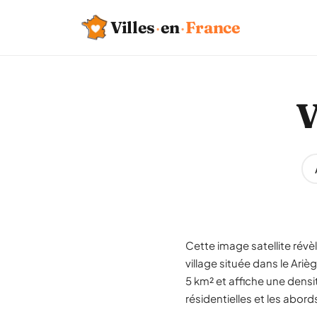
Villes
·
en
·
France
V
Cette image satellite révè
village située dans le Ar
5 km² et affiche une densi
résidentielles et les abord