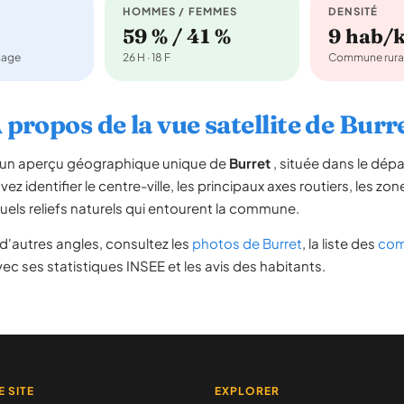
HOMMES / FEMMES
DENSITÉ
59 % / 41 %
9 hab/
nage
26 H · 18 F
Commune rura
 propos de la vue satellite de Burr
re un aperçu géographique unique de
Burret
, située dans le dé
ez identifier le centre-ville, les principaux axes routiers, les zone
uels reliefs naturels qui entourent la commune.
d'autres angles, consultez les
photos de Burret
, la liste des
com
ec ses statistiques INSEE et les avis des habitants.
E SITE
EXPLORER