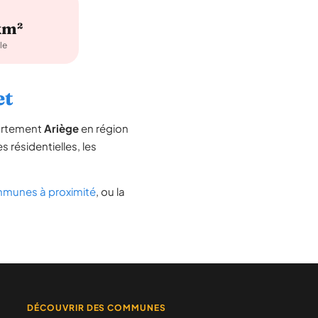
km²
le
et
partement
Ariège
en région
s résidentielles, les
munes à proximité
, ou la
DÉCOUVRIR DES COMMUNES