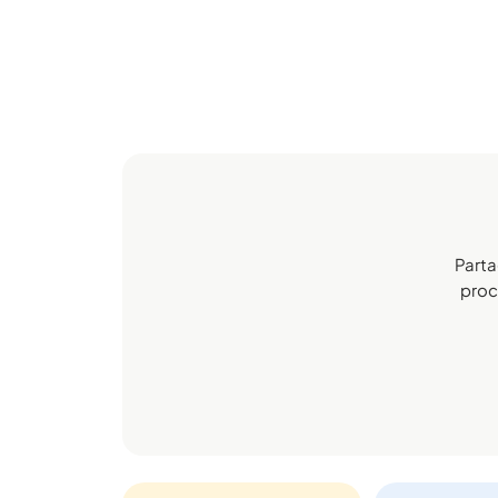
Parta
proch