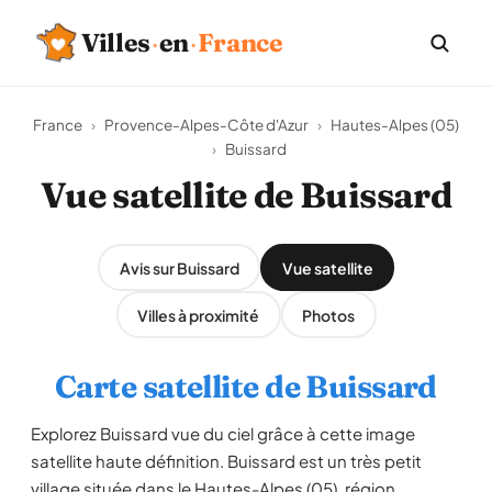
Villes
·
en
·
France
France
›
Provence-Alpes-Côte d'Azur
›
Hautes-Alpes (05)
›
Buissard
Vue satellite de Buissard
Avis sur Buissard
Vue satellite
Villes à proximité
Photos
Carte satellite de Buissard
Explorez Buissard vue du ciel grâce à cette image
satellite haute définition. Buissard est un très petit
village située dans le Hautes-Alpes (05), région