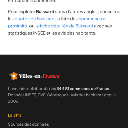
entourent la commune.
Pour explorer
Buissard
sous d'autres angles, consultez
les
photos de Buissard
, la liste des
communes à
proximité
, ou la
fiche détaillée de Buissard
avec ses
statistiques INSEE et les avis des habitants.
Villes
·
en
·
France
L'annuaire collaboratif des
34 493 communes de France
.
Données INSEE, DVF, Géorisques · Avis des habitants depuis
2006.
LE SITE
Sources des données