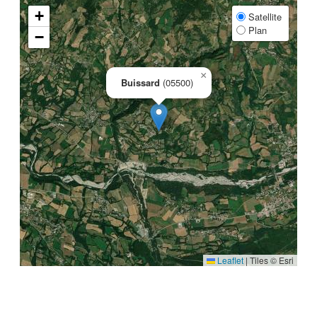
+
Satellite
Plan
−
×
Buissard
(05500)
Leaflet
|
Tiles © Esri