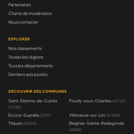
Partenaires
Charte de modération
Nous contacter
EXPLORER
Nos classements
Toutes les régions
Tous les départements
Derniers avis postés
DÉCOUVRIR DES COMMUNES
Saint-Etienne-de-Cuines
Pouilly-sous-Charlieu
(42720)
(73130)
Eccica-Suarella
Villeneuve-sur-Lot
(20117)
(47300)
Tilques
Baignes-Sainte-Radegonde
(62500)
(16360)