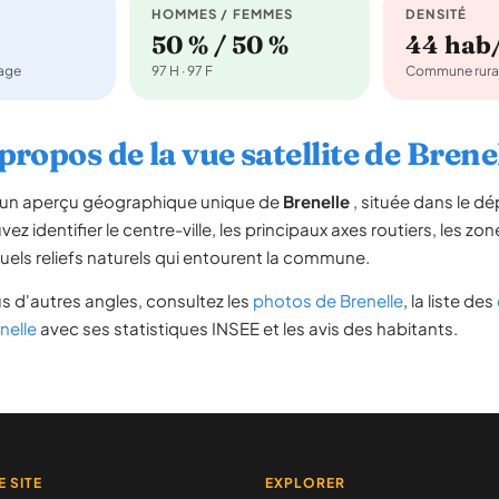
HOMMES / FEMMES
DENSITÉ
50 % / 50 %
44 hab
nage
97 H · 97 F
Commune rura
propos de la vue satellite de Brene
re un aperçu géographique unique de
Brenelle
, située dans le 
ez identifier le centre-ville, les principaux axes routiers, les zone
uels reliefs naturels qui entourent la commune.
s d'autres angles, consultez les
photos de Brenelle
, la liste des
nelle
avec ses statistiques INSEE et les avis des habitants.
E SITE
EXPLORER