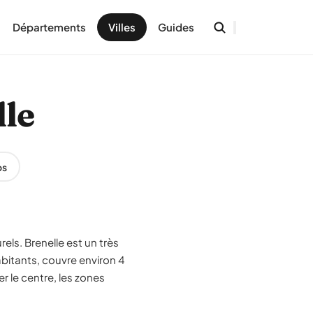
Départements
Villes
Guides
lle
os
els. Brenelle est un très
abitants, couvre environ 4
r le centre, les zones