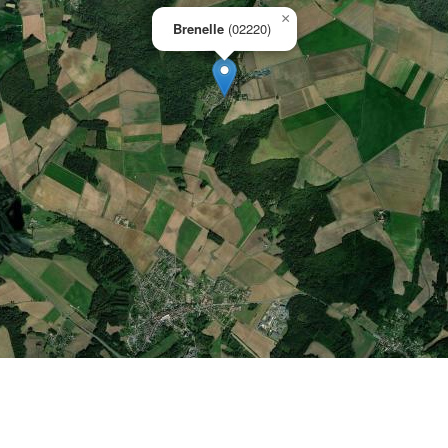
×
Brenelle
(02220)