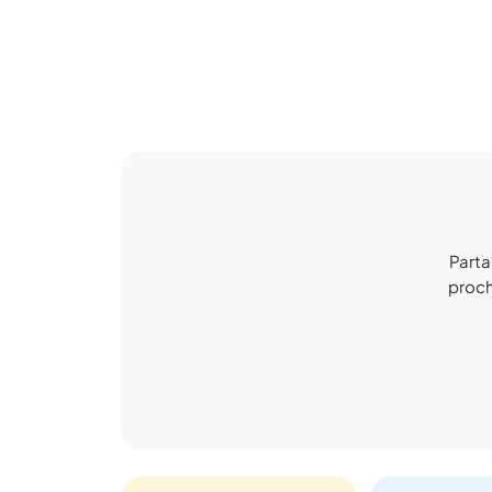
Parta
procha