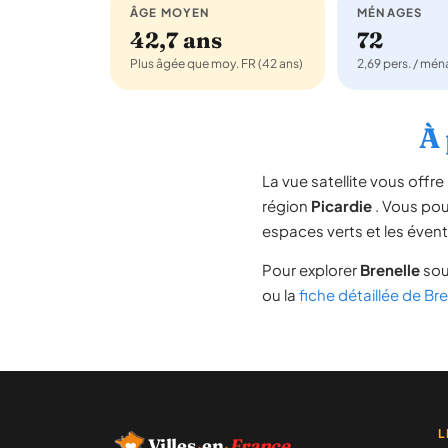
ÂGE MOYEN
MÉNAGES
42,7 ans
72
Plus âgée que moy. FR (42 ans)
2,69 pers. / mé
À 
La vue satellite vous off
région
Picardie
. Vous pouv
espaces verts et les évent
Pour explorer
Brenelle
sou
ou la
fiche détaillée de Bre
L
Villes
·
en
·
France