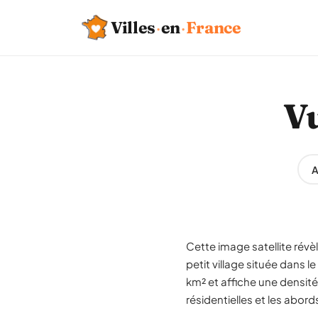
Villes
·
en
·
France
Vu
A
Cette image satellite révè
petit village située dans 
km² et affiche une densité
résidentielles et les abord