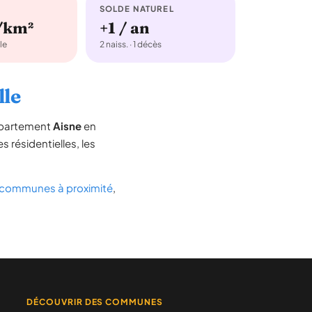
SOLDE NATUREL
/km²
+1 / an
le
2 naiss. · 1 décès
lle
département
Aisne
en
s résidentielles, les
communes à proximité
,
DÉCOUVRIR DES COMMUNES