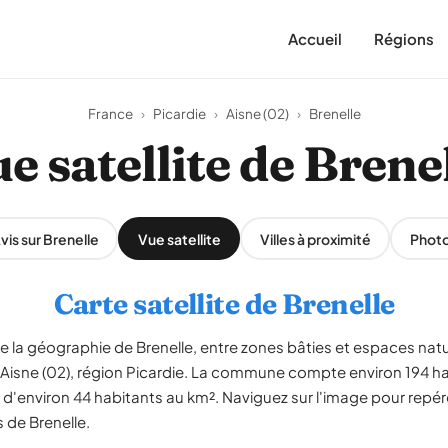
Accueil
Régions
France
›
Picardie
›
Aisne (02)
›
Brenelle
e satellite de Brene
vis sur Brenelle
Vue satellite
Villes à proximité
Phot
Carte satellite de Brenelle
le la géographie de Brenelle, entre zones bâties et espaces natur
le Aisne (02), région Picardie. La commune compte environ 194 h
 d'environ 44 habitants au km². Naviguez sur l'image pour repére
s de Brenelle.