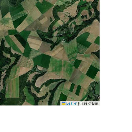
Leaflet
|
Tiles © Esri