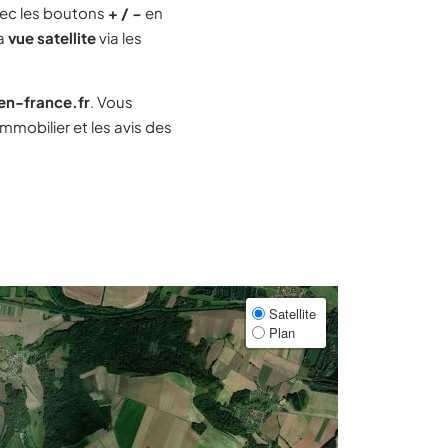
ec les boutons
+ / −
en
la
vue satellite
via les
-en-france.fr
. Vous
mobilier et les avis des
Satellite
Plan