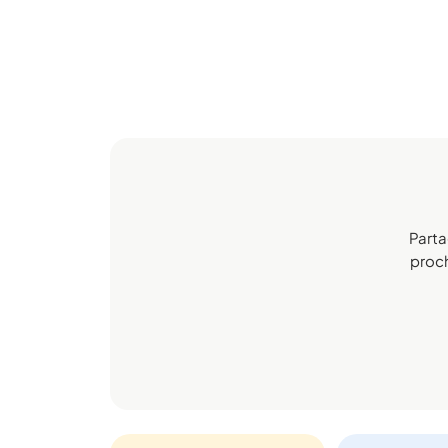
Parta
proch