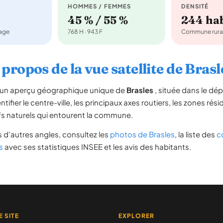
HOMMES / FEMMES
DENSITÉ
45 % / 55 %
244 ha
nage
768 H · 943 F
Commune rura
 propos de la vue satellite de Brasl
re un aperçu géographique unique de
Brasles
, située dans le d
tifier le centre-ville, les principaux axes routiers, les zones rési
iefs naturels qui entourent la commune.
 d'autres angles, consultez les
photos de Brasles
, la liste des
c
s
avec ses statistiques INSEE et les avis des habitants.
E SITE
EXPLORER