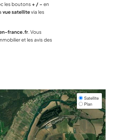
c les boutons
+ / −
en
la
vue satellite
via les
-en-france.fr
. Vous
mobilier et les avis des
Satellite
Plan