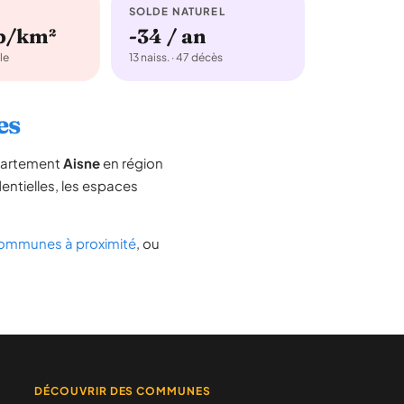
SOLDE NATUREL
b/km²
-34 / an
le
13 naiss. · 47 décès
es
épartement
Aisne
en région
dentielles, les espaces
ommunes à proximité
, ou
DÉCOUVRIR DES COMMUNES