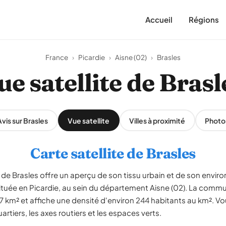
Accueil
Régions
France
›
Picardie
›
Aisne (02)
›
Brasles
ue satellite de Brasl
Avis sur Brasles
Vue satellite
Villes à proximité
Photo
Carte satellite de Brasles
de Brasles offre un aperçu de son tissu urbain et de son envir
tuée en Picardie, au sein du département Aisne (02). La commu
 7 km² et affiche une densité d'environ 244 habitants au km². V
artiers, les axes routiers et les espaces verts.