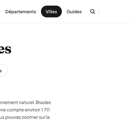
Départements
Villes
Guides
es
s
onnement naturel. Brasles
ne compte environ 1 711
ous pouvez zoomer sur la