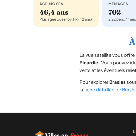
ÂGE MOYEN
MÉNAGES
46,4 ans
702
Plus âgée que moy. FR (42 ans)
2,22 pers. / mé
À
La vue satellite vous off
Picardie
. Vous pouvez iden
verts et les éventuels rel
Pour explorer
Brasles
sous
la
fiche détaillée de Brasle
L
Villes
·
en
·
France