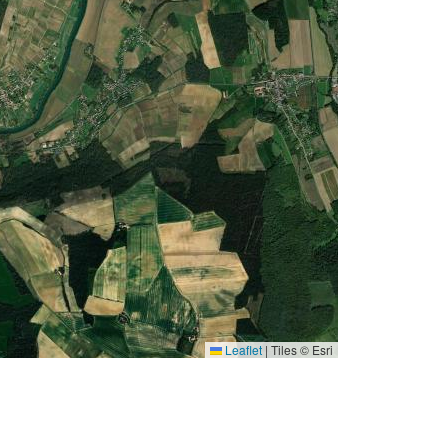
Leaflet
|
Tiles © Esri