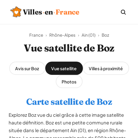
Villes
·
en
·
France
France
›
Rhône-Alpes
›
Ain (01)
›
Boz
Vue satellite de Boz
Avis sur Boz
Vue satellite
Villes à proximité
Photos
Carte satellite de Boz
Explorez Boz vue du ciel grâce à cette image satellite
haute définition. Boz est une petite commune rurale
située dans le département Ain (01), en région Rhône-
Alpes. La commune rassemble près de 509 habitants,