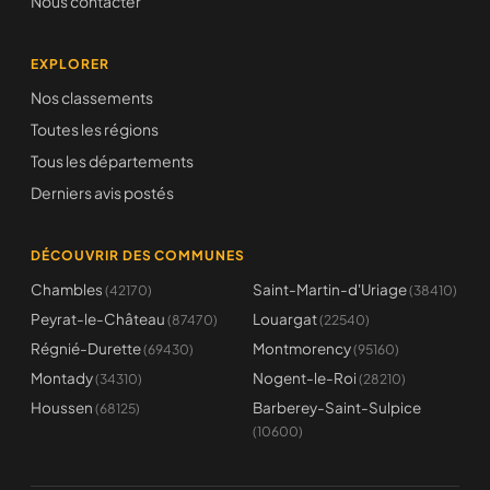
Nous contacter
EXPLORER
Nos classements
Toutes les régions
Tous les départements
Derniers avis postés
DÉCOUVRIR DES COMMUNES
Chambles
Saint-Martin-d'Uriage
(42170)
(38410)
Peyrat-le-Château
Louargat
(87470)
(22540)
Régnié-Durette
Montmorency
(69430)
(95160)
Montady
Nogent-le-Roi
(34310)
(28210)
Houssen
Barberey-Saint-Sulpice
(68125)
(10600)