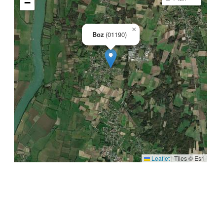
−
×
Boz
(01190)
Leaflet
|
Tiles © Esri