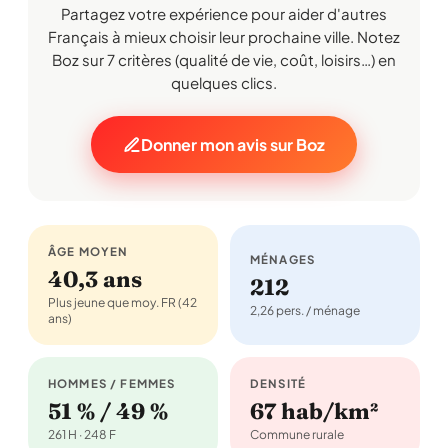
Partagez votre expérience pour aider d'autres
Français à mieux choisir leur prochaine ville. Notez
Boz sur 7 critères (qualité de vie, coût, loisirs…) en
quelques clics.
Donner mon avis sur Boz
ÂGE MOYEN
MÉNAGES
40,3 ans
212
Plus jeune que moy. FR (42
2,26 pers. / ménage
ans)
HOMMES / FEMMES
DENSITÉ
51 % / 49 %
67 hab/km²
261 H · 248 F
Commune rurale