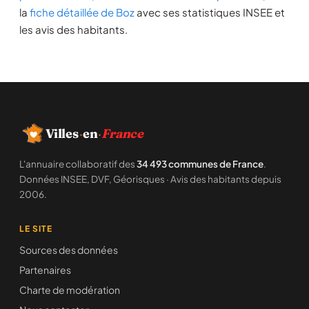
la
fiche détaillée de Boz
avec ses statistiques INSEE et
les avis des habitants.
Villes
·
en
·
France
L'annuaire collaboratif des
34 493 communes de France
.
Données INSEE, DVF, Géorisques · Avis des habitants depuis
2006.
LE SITE
Sources des données
Partenaires
Charte de modération