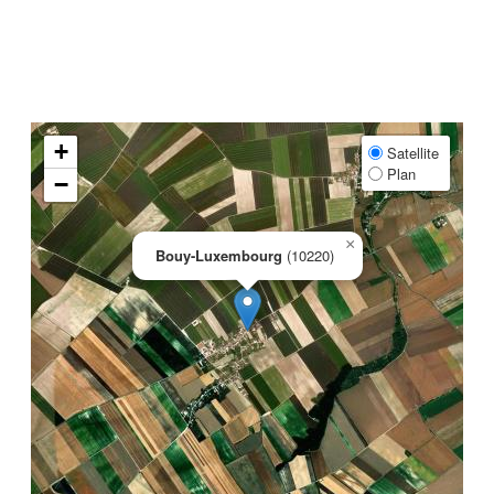
+
Satellite
Plan
−
×
Bouy-Luxembourg
(10220)