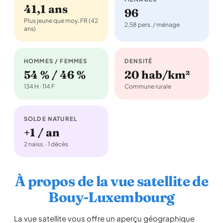
41,1 ans
96
Plus jeune que moy. FR (42
2,58 pers. / ménage
ans)
HOMMES / FEMMES
DENSITÉ
54 % / 46 %
20 hab/km²
134 H · 114 F
Commune rurale
SOLDE NATUREL
+1 / an
2 naiss. · 1 décès
À propos de la vue satellite de
Bouy-Luxembourg
La vue satellite vous offre un aperçu géographique