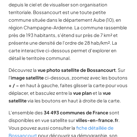
depuis le ciel et de visualiser son organisation
territoriale. Bossancourt est une toute petite
commune située dans le département Aube (10), en
région Champagne-Ardenne. La commune rassemble
près de 193 habitants, s'étend sur près de 7 km² et
présente une densité de l'ordre de 28 hab/km². La
carte interactive ci-dessous permet d'explorer en
détail le territoire communal.
Découvrez la
vue photo satellite de Bossancourt
. Sur
l'
image satellite
ci-dessous, zoomez avec les boutons
+ / −
en haut à gauche, faites glisser la carte pour vous
déplacer, et basculez entre la
vue plan
et la
vue
satellite
via les boutons en haut à droite de la carte.
L'ensemble des
34 493 communes de France
sont
disponibles en vue satellite sur
villes-en-france.fr
.
Vous pouvez aussi consulter la
fiche détaillée de
Bossancourt
pour découvrir sa démographie, son