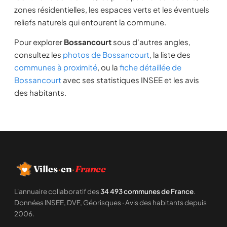
zones résidentielles, les espaces verts et les éventuels
reliefs naturels qui entourent la commune.
Pour explorer
Bossancourt
sous d'autres angles,
consultez les
photos de Bossancourt
, la liste des
communes à proximité
, ou la
fiche détaillée de
Bossancourt
avec ses statistiques INSEE et les avis
des habitants.
Villes
·
en
·
France
L'annuaire collaboratif des
34 493 communes de France
.
Données INSEE, DVF, Géorisques · Avis des habitants depuis
2006.