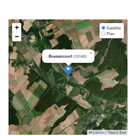
+
Satellite
Plan
−
×
Bossancourt
(10140)
Leaflet
|
Tiles © Esri