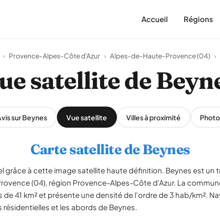
Accueil
Régions
›
Provence-Alpes-Côte d'Azur
›
Alpes-de-Haute-Provence (04)
›
ue satellite de Beyn
vis sur Beynes
Vue satellite
Villes à proximité
Photo
Carte satellite de Beynes
 grâce à cette image satellite haute définition. Beynes est un tr
rovence (04), région Provence-Alpes-Côte d'Azur. La commune
s de 41 km² et présente une densité de l'ordre de 3 hab/km². Na
s résidentielles et les abords de Beynes.