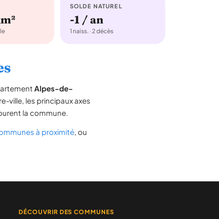
SOLDE NATUREL
km²
-1 / an
le
1 naiss. · 2 décès
es
épartement
Alpes-de-
e-ville, les principaux axes
entourent la commune.
ommunes à proximité
, ou
DÉCOUVRIR DES COMMUNES