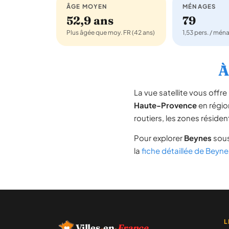
ÂGE MOYEN
MÉNAGES
52,9 ans
79
Plus âgée que moy. FR (42 ans)
1,53 pers. / mén
À
La vue satellite vous off
Haute-Provence
en régi
routiers, les zones résiden
Pour explorer
Beynes
sous
la
fiche détaillée de Beyne
L
Villes
·
en
·
France