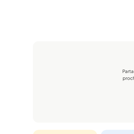
Parta
proch