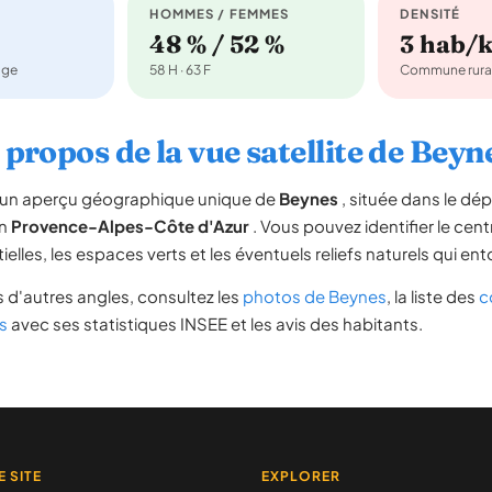
HOMMES / FEMMES
DENSITÉ
48 % / 52 %
3 hab/
age
58 H · 63 F
Commune rura
 propos de la vue satellite de Beyn
re un aperçu géographique unique de
Beynes
, située dans le d
on
Provence-Alpes-Côte d'Azur
. Vous pouvez identifier le centr
tielles, les espaces verts et les éventuels reliefs naturels qui 
 d'autres angles, consultez les
photos de Beynes
, la liste des
c
s
avec ses statistiques INSEE et les avis des habitants.
E SITE
EXPLORER