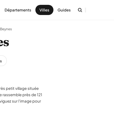
Départements
Villes
Guides
Beynes
es
s
ès petit village située
 rassemble près de 121
viguez sur l'image pour