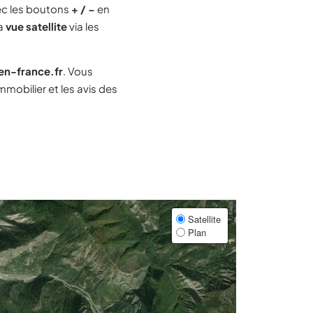
c les boutons
+ / −
en
la
vue satellite
via les
-en-france.fr
. Vous
mobilier et les avis des
Satellite
Plan