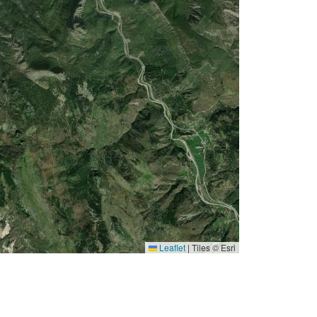
Leaflet
|
Tiles © Esri