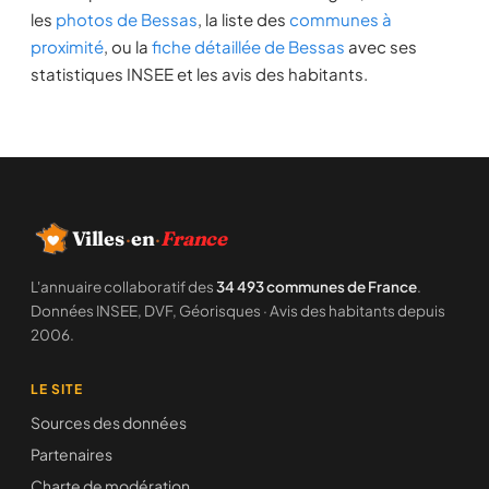
les
photos de Bessas
, la liste des
communes à
proximité
, ou la
fiche détaillée de Bessas
avec ses
statistiques INSEE et les avis des habitants.
Villes
·
en
·
France
L'annuaire collaboratif des
34 493 communes de France
.
Données INSEE, DVF, Géorisques · Avis des habitants depuis
2006.
LE SITE
Sources des données
Partenaires
Charte de modération