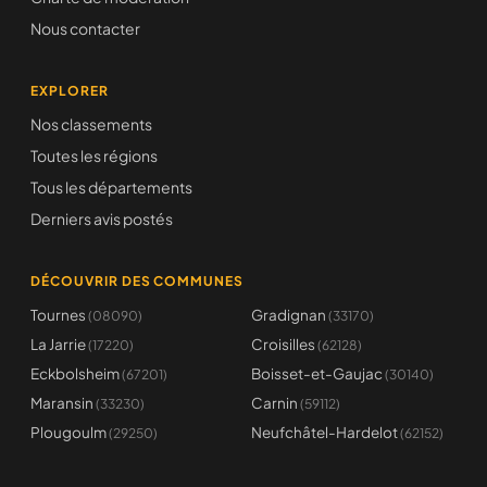
Nous contacter
EXPLORER
Nos classements
Toutes les régions
Tous les départements
Derniers avis postés
DÉCOUVRIR DES COMMUNES
Tournes
Gradignan
(08090)
(33170)
La Jarrie
Croisilles
(17220)
(62128)
Eckbolsheim
Boisset-et-Gaujac
(67201)
(30140)
Maransin
Carnin
(33230)
(59112)
Plougoulm
Neufchâtel-Hardelot
(29250)
(62152)