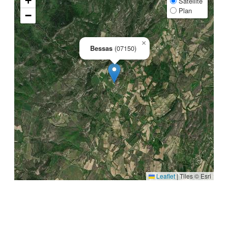
+
Satellite
Plan
−
×
Bessas
(07150)
Leaflet
|
Tiles © Esri