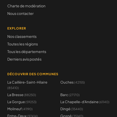
Charte de modération
Nous contacter
EXPLORER
Nos classements
Toutes les régions
Tous les départements
Derniers avis postés
DÉCOUVRIR DES COMMUNES
La Caillère-Saint-Hilaire
Ouches
(42155)
(85410)
La Bresse
Barc
(88250)
(27170)
La Gorgue
La Chapelle-d'Andaine
(59253)
(61140)
Molineuf
Dingé
(41190)
(35440)
Entre-Deux
Gosné
(97414)
(35140)