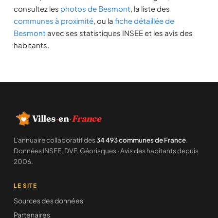
consultez les
photos de Besmont
, la liste des
communes à proximité
, ou la
fiche détaillée de
Besmont
avec ses statistiques INSEE et les avis des
habitants.
Villes
·
en
·
France
L'annuaire collaboratif des
34 493 communes de France
.
Données INSEE, DVF, Géorisques · Avis des habitants depuis
2006.
LE SITE
Sources des données
Partenaires