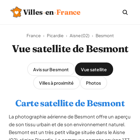
Villes
·
en
·
France
France
›
Picardie
›
Aisne (02)
›
Besmont
Vue satellite de Besmont
Avis sur Besmont
Vue satellite
Villes à proximité
Photos
Carte satellite de Besmont
La photographie aérienne de Besmont offre un aperçu
de son tissu urbain et de son environnement naturel.
Besmont est un très petit village située dans le Aisne
(02), région Picardie. La commune compte environ 137