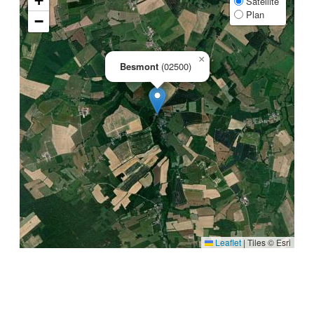
+
Satellite
Plan
−
×
Besmont
(02500)
Leaflet
|
Tiles © Esri