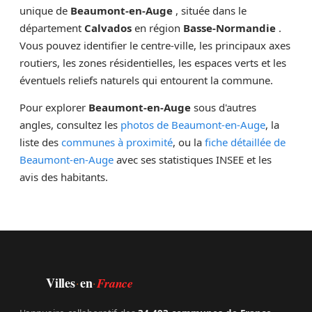
unique de
Beaumont-en-Auge
, située dans le
département
Calvados
en région
Basse-Normandie
.
Vous pouvez identifier le centre-ville, les principaux axes
routiers, les zones résidentielles, les espaces verts et les
éventuels reliefs naturels qui entourent la commune.
Pour explorer
Beaumont-en-Auge
sous d'autres
angles, consultez les
photos de Beaumont-en-Auge
, la
liste des
communes à proximité
, ou la
fiche détaillée de
Beaumont-en-Auge
avec ses statistiques INSEE et les
avis des habitants.
Villes
en
·
·
France