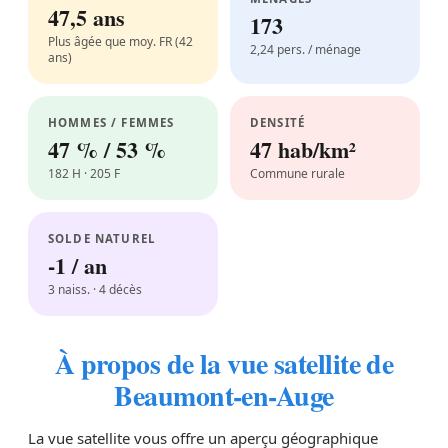
47,5 ans
173
Plus âgée que moy. FR (42
2,24 pers. / ménage
ans)
HOMMES / FEMMES
DENSITÉ
47 % / 53 %
47 hab/km²
182 H · 205 F
Commune rurale
SOLDE NATUREL
-1 / an
3 naiss. · 4 décès
À propos de la vue satellite de
Beaumont-en-Auge
La vue satellite vous offre un aperçu géographique