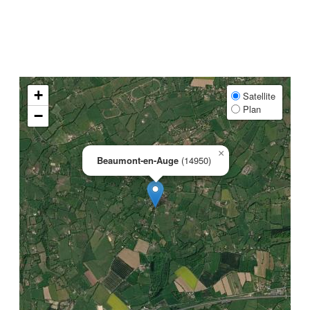
+
Satellite
Plan
−
×
Beaumont-en-Auge
(14950)