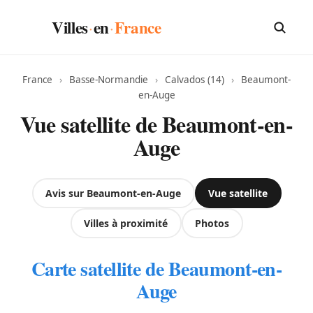
Villes
en
France
·
·
France
›
Basse-Normandie
›
Calvados (14)
›
Beaumont-
en-Auge
Vue satellite de Beaumont-en-
Auge
Avis sur Beaumont-en-Auge
Vue satellite
Villes à proximité
Photos
Carte satellite de Beaumont-en-
Auge