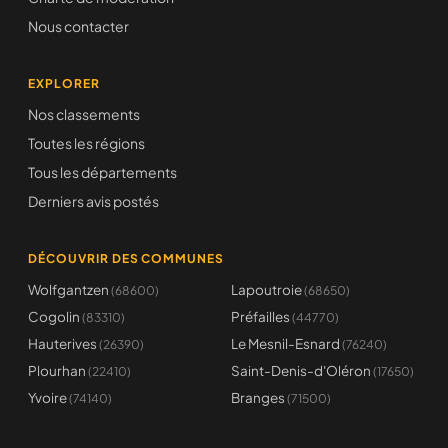
Nous contacter
EXPLORER
Nos classements
Toutes les régions
Tous les départements
Derniers avis postés
DÉCOUVRIR DES COMMUNES
Wolfgantzen
Lapoutroie
(68600)
(68650)
Cogolin
Préfailles
(83310)
(44770)
Hauterives
Le Mesnil-Esnard
(26390)
(76240)
Plourhan
Saint-Denis-d'Oléron
(22410)
(17650)
Yvoire
Branges
(74140)
(71500)