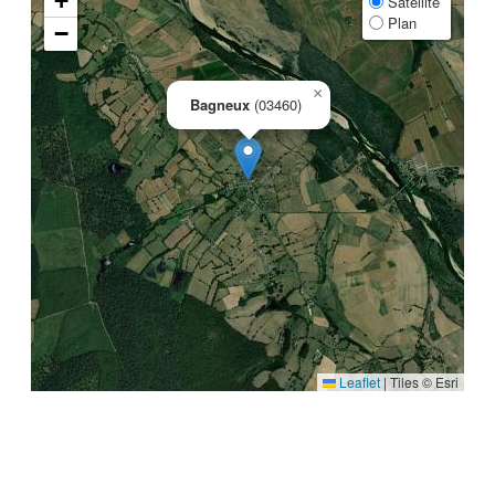
+
Satellite
Plan
−
×
Bagneux
(03460)
Leaflet
|
Tiles © Esri