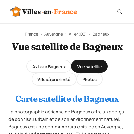
Villes
·
en
·
France
France
›
Auvergne
›
Allier (03)
›
Bagneux
Vue satellite de Bagneux
Avis sur Bagneux
Vue satellite
Villes à proximité
Photos
Carte satellite de Bagneux
La photographie aérienne de Bagneux offre un aperçu
de son tissu urbain et de son environnement naturel.
Bagneux est une commune rurale située en Auvergne,
au sein du département Allier (03). La commune