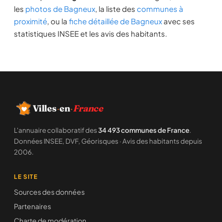
les
photos de Bagneux
, la liste des
communes à
proximité
, ou la
fiche détaillée de Bagneux
avec ses
statistiques INSEE et les avis des habitants.
Villes
·
en
·
France
L'annuaire collaboratif des
34 493 communes de France
.
Données INSEE, DVF, Géorisques · Avis des habitants depuis
2006.
LE SITE
Sources des données
Partenaires
Charte de modération