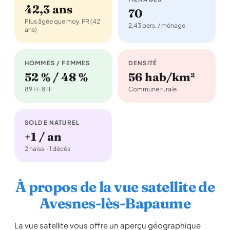
42,3 ans
70
Plus âgée que moy. FR (42
2,43 pers. / ménage
ans)
HOMMES / FEMMES
DENSITÉ
52 % / 48 %
56 hab/km²
89 H · 81 F
Commune rurale
SOLDE NATUREL
+1 / an
2 naiss. · 1 décès
À propos de la vue satellite de
Avesnes-lès-Bapaume
La vue satellite vous offre un aperçu géographique