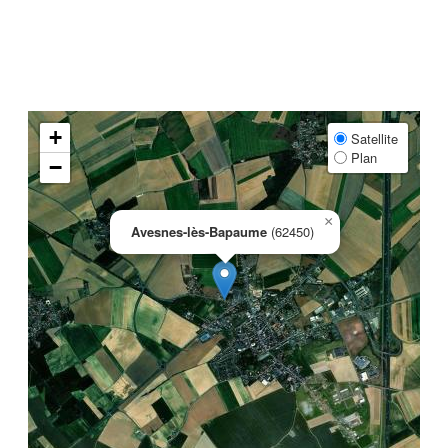
+
Satellite
Plan
−
×
Avesnes-lès-Bapaume
(62450)