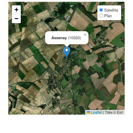
+
Satellite
Plan
−
×
Assenay
(10320)
Leaflet
|
Tiles © Esri