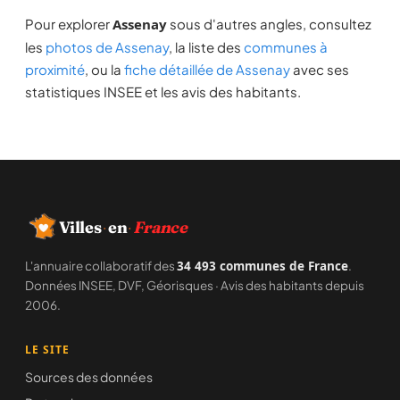
Pour explorer
Assenay
sous d'autres angles, consultez
les
photos de Assenay
, la liste des
communes à
proximité
, ou la
fiche détaillée de Assenay
avec ses
statistiques INSEE et les avis des habitants.
·
·
Villes
en
France
L'annuaire collaboratif des
34 493 communes de France
.
Données INSEE, DVF, Géorisques · Avis des habitants depuis
2006.
LE SITE
Sources des données