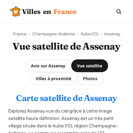
·
·
Villes
en
France
France
›
Champagne-Ardenne
›
Aube (10)
›
Assenay
Vue satellite de Assenay
Avis sur Assenay
Vue satellite
Villes à proximité
Photos
Carte satellite de Assenay
Explorez Assenay vue du ciel grâce à cette image
satellite haute définition. Assenay est un très petit
village située dans le Aube (10), région Champagne-
Ardenne. La commune rassemble près de 137