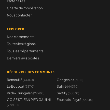
Partenaires
Charte de modération
Nous contacter
EXPLORER
Nos classements
Toutes les régions
Tous les départements
Derniers avis postés
DÉCOUVRIR DES COMMUNES
Remouillé
Congénies
(44140)
(30111)
Le Bouscat
Saffré
(33110)
(44390)
Vildé-Guingalan
Sartilly
(22980)
(50530)
COISE ST JEAN PIED GAUTHI
Foussais-Payré
(85240)
(73800)