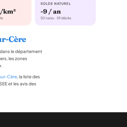
SOLDE NATUREL
b/km²
-9 / an
le
50 naiss. · 59 décès
ur-Cère
e dans le département
iers, les zones
e.
sur-Cère
, la liste des
SEE et les avis des