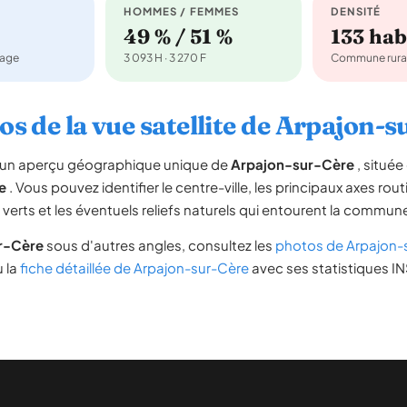
HOMMES / FEMMES
DENSITÉ
49 % / 51 %
133 ha
nage
3 093 H · 3 270 F
Commune rura
os de la vue satellite de Arpajon-s
re un aperçu géographique unique de
Arpajon-sur-Cère
, situé
e
. Vous pouvez identifier le centre-ville, les principaux axes rout
s verts et les éventuels reliefs naturels qui entourent la commun
r-Cère
sous d'autres angles, consultez les
photos de Arpajon-
u la
fiche détaillée de Arpajon-sur-Cère
avec ses statistiques IN