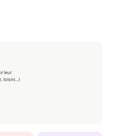
r leur
 loisirs…)