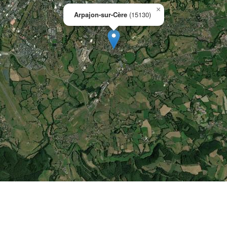
×
Arpajon-sur-Cère
(15130)