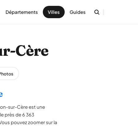
Départements
Villes
Guides
ur-Cère
Photos
e
ajon-sur-Cère est une
le près de 6 363
 Vous pouvez zoomer sur la