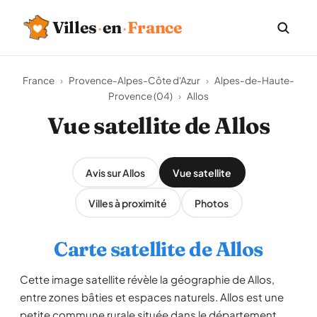
Villes
·
en
·
France
France
›
Provence-Alpes-Côte d'Azur
›
Alpes-de-Haute-
Provence (04)
›
Allos
Vue satellite de Allos
Avis sur Allos
Vue satellite
Villes à proximité
Photos
Carte satellite de Allos
Cette image satellite révèle la géographie de Allos,
entre zones bâties et espaces naturels. Allos est une
petite commune rurale située dans le département