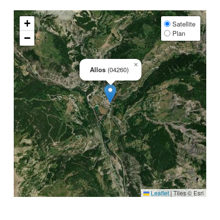
+
Satellite
Plan
−
×
Allos
(04260)
Leaflet
|
Tiles © Esri