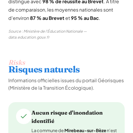
distingue avec
98 % de réussite au Brevet
. À titre
de comparaison, les moyennes nationales sont
d'environ
87 % au Brevet
et
95 % au Bac
.
Source : Ministère de l'Éducation Nationale —
data.education.gouv.fr
Risks
Risques naturels
Informations officielles issues du portail Géorisques
(Ministère de la Transition Écologique).
Aucun risque d'inondation
identifié
La commune de
Mirebeau-sur-Bèze
n'est