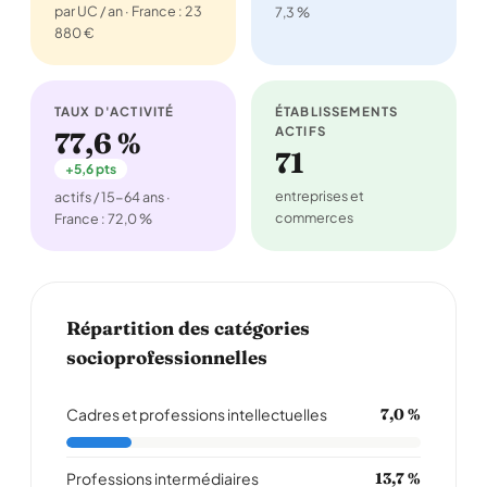
par UC / an · France : 23
7,3 %
880 €
TAUX D'ACTIVITÉ
ÉTABLISSEMENTS
ACTIFS
77,6 %
71
+5,6 pts
entreprises et
actifs / 15-64 ans ·
commerces
France : 72,0 %
Répartition des catégories
socioprofessionnelles
Cadres et professions intellectuelles
7,0 %
Professions intermédiaires
13,7 %