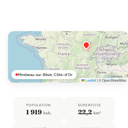
Mirebeau-sur-Bèze, Côte-d'Or
Leaflet
|
© OpenStreetMap
POPULATION
SUPERFICIE
1 919
22,2
hab.
km²