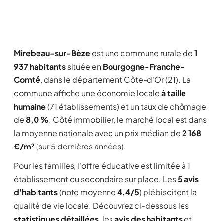
Mirebeau-sur-Bèze
est une commune rurale de
1
937 habitants
située en
Bourgogne-Franche-
Comté
, dans le département Côte-d'Or (21). La
commune affiche une économie locale
à taille
humaine
(71 établissements) et un taux de chômage
de
8,0 %
. Côté immobilier, le marché local est dans
la moyenne nationale avec un prix médian de
2 168
€/m²
(sur 5 dernières années).
Pour les familles, l'offre éducative est limitée à 1
établissement du secondaire sur place. Les
5 avis
d'habitants
(note moyenne
4,4/5
) plébiscitent la
qualité de vie locale. Découvrez ci-dessous les
statistiques détaillées
, les
avis des habitants
et