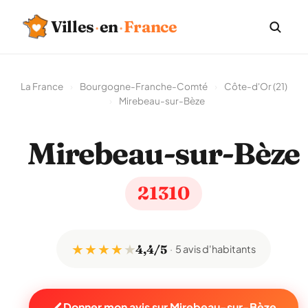
Villes
·
en
·
France
La France
›
Bourgogne-Franche-Comté
›
Côte-d'Or (21)
›
Mirebeau-sur-Bèze
Mirebeau-sur-Bèze
21310
★ ★ ★ ★
★
4,4/5
5 avis d'habitants
Donner mon avis sur Mirebeau-sur-Bèze