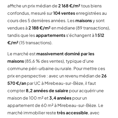
affiche un prix médian de
2 168 €/m²
tous biens
confondus, mesuré sur
104 ventes
enregistrées au
cours des 5 dernières années. Les
maisons
y sont
vendues à
2 188 €/m²
en médiane (89 transactions),
tandis que les
appartements
s'échangent à
1 512
€/m²
(15 transactions).
Le marché est
massivement dominé par les
maisons
(85,6 % des ventes), typique d'une
commune péri-urbaine ou rurale. Pour mettre ces
prix en perspective : avec un revenu médian de
26
570 €/an
par UC à Mirebeau-sur-Bèze, il faut
compter
8,2 années de salaire
pour acquérir une
maison de 100 m² et
3,4 années
pour un
appartement de 60 m² à Mirebeau-sur-Bèze. Le
marché immobilier reste
très accessible
, avec