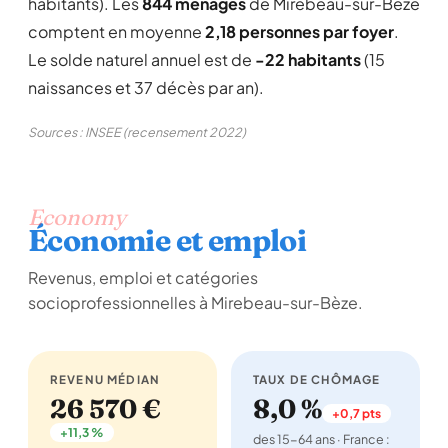
habitants). Les
844 ménages
de Mirebeau-sur-Bèze
comptent en moyenne
2,18 personnes par foyer
.
Le solde naturel annuel est de
-22 habitants
(15
naissances et 37 décès par an).
Sources : INSEE (recensement 2022)
Economy
Économie et emploi
Revenus, emploi et catégories
socioprofessionnelles à Mirebeau-sur-Bèze.
REVENU MÉDIAN
TAUX DE CHÔMAGE
26 570 €
8,0 %
+0,7 pts
+11,3 %
des 15-64 ans · France :