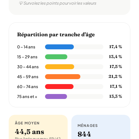
💡 Survolez les points pour voir les valeurs
Répartition par tranche d'âge
17,4 %
0 – 14 ans
13,4 %
15 – 29 ans
17,5 %
30 – 44 ans
21,2 %
45 – 59 ans
17,1 %
60 – 74 ans
13,3 %
75 ans et +
ÂGE MOYEN
MÉNAGES
44,5 ans
844
Plus âgée que moy. FR (42