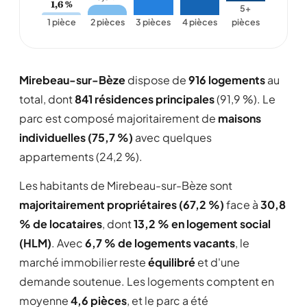
1,6 %
5+
1 pièce
2 pièces
3 pièces
4 pièces
pièces
Mirebeau-sur-Bèze
dispose de
916 logements
au
total, dont
841 résidences principales
(91,9 %). Le
parc est composé majoritairement de
maisons
individuelles (75,7 %)
avec quelques
appartements (24,2 %).
Les habitants de Mirebeau-sur-Bèze sont
majoritairement propriétaires (67,2 %)
face à
30,8
% de locataires
, dont
13,2 % en logement social
(HLM)
. Avec
6,7 % de logements vacants
, le
marché immobilier reste
équilibré
et d'une
demande soutenue. Les logements comptent en
moyenne
4,6 pièces
, et le parc a été