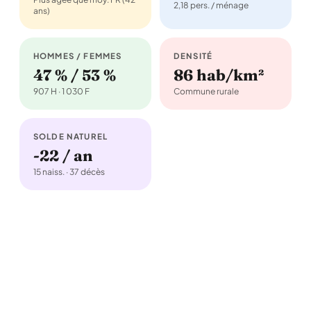
2,18 pers. / ménage
ans)
HOMMES / FEMMES
DENSITÉ
47 % / 53 %
86 hab/km²
907 H · 1 030 F
Commune rurale
SOLDE NATUREL
-22 / an
15 naiss. · 37 décès