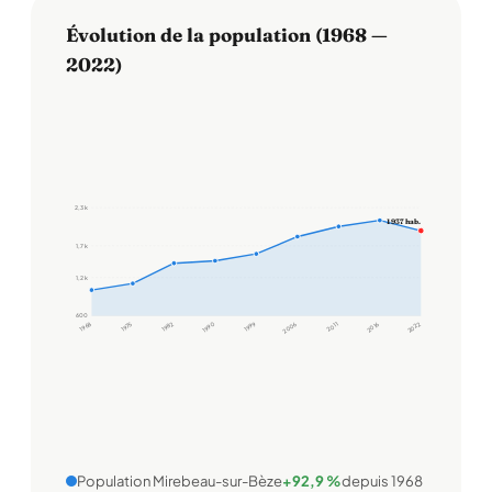
Évolution de la population (1968 —
2022)
2,3 k
1 937 hab.
1,7 k
1,2 k
600
1968
1975
1982
1990
1999
2006
2011
2016
2022
Population Mirebeau-sur-Bèze
+92,9 %
depuis 1968