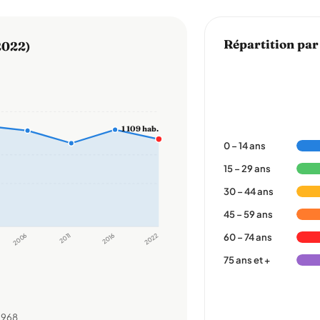
Répartition par
2022)
1 109 hab.
0 – 14 ans
15 – 29 ans
30 – 44 ans
45 – 59 ans
2006
2011
2016
2022
60 – 74 ans
75 ans et +
1968