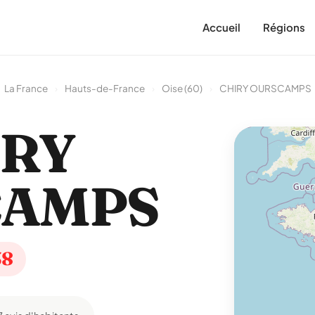
Accueil
Régions
La France
›
Hauts-de-France
›
Oise (60)
›
CHIRY OURSCAMPS
IRY
CAMPS
38