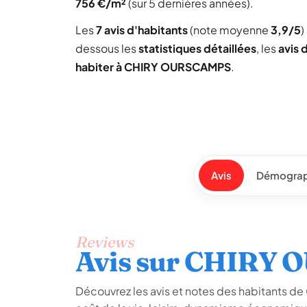
756 €/m²
(sur 5 dernières années).
Les
7 avis d'habitants
(note moyenne
3,9/5
)
dessous les
statistiques détaillées
, les
avis 
habiter à CHIRY OURSCAMPS
.
Avis
Démograp
Reviews
Avis sur CHIRY
Découvrez les avis et notes des habitants de