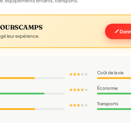
ue, équipements enfants, transports.
RY OURSCAMPS
Donn
agé leur expérience.
Coût de la vie
★ ★ ★
★
★
Économie
★ ★ ★ ★
★
Transports
★ ★ ★
★
★