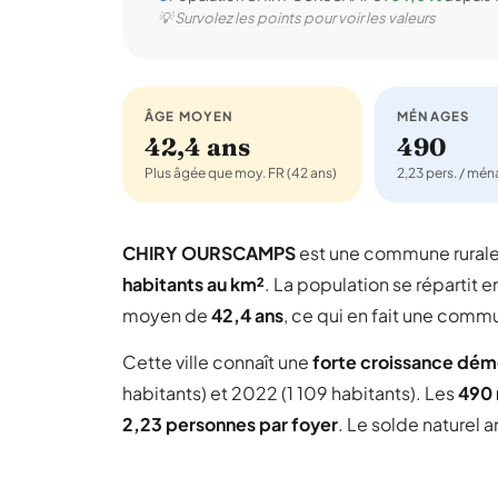
💡 Survolez les points pour voir les valeurs
ÂGE MOYEN
MÉNAGES
42,4 ans
490
Plus âgée que moy. FR (42 ans)
2,23 pers. / mé
CHIRY OURSCAMPS
est une commune rural
habitants au km²
. La population se répartit e
moyen de
42,4 ans
, ce qui en fait une comm
Cette ville connaît une
forte croissance dé
habitants) et 2022 (1 109 habitants). Les
490
2,23 personnes par foyer
. Le solde naturel 