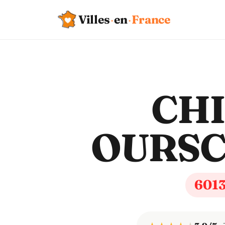
Villes
·
en
·
France
CH
OURS
601