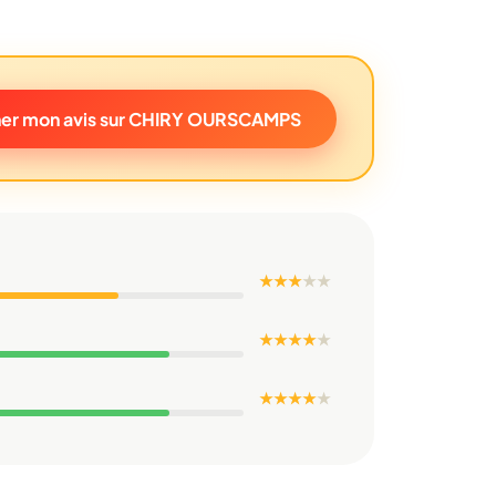
er mon avis sur CHIRY OURSCAMPS
★ ★ ★
★
★
★ ★ ★ ★
★
★ ★ ★ ★
★