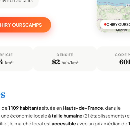
7 avis d'habitants
r CHIRY OURSCAMPS
CHIRY OURS
RFICIE
DENSITÉ
CODE 
4
82
60
km²
hab/km²
PS
e de
1 109 habitants
située en
Hauts-de-France
, dans le
e une économie locale
à taille humaine
(21 établissements) e
ier, le marché local est
accessible
avec un prix médian de
1