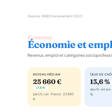
Sources : INSEE (recensement 2022)
Economy
Économie et empl
Revenus, emploi et catégories socioprofes
REVENU MÉDIAN
TAUX DE CH
25 660 €
13,6 %
+7,5 %
des 15-64 ans ·
par UC / an · France : 23 880
%
€