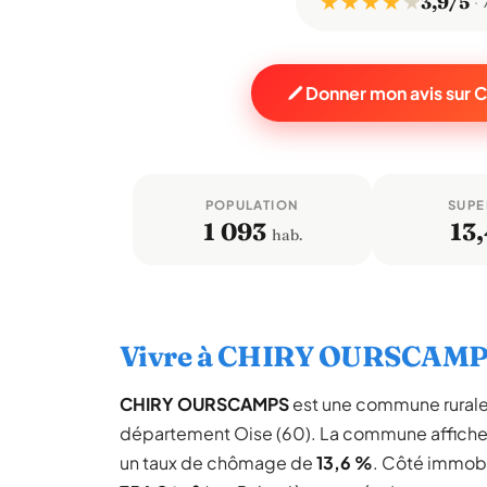
★ ★ ★ ★
★
3,9/5
Donner mon avis su
POPULATION
SUPE
1 093
13,
hab.
Vivre à CHIRY OURSCAM
CHIRY OURSCAMPS
est une commune rural
département Oise (60). La commune affich
un taux de chômage de
13,6 %
. Côté immobil