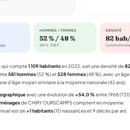
HOMMES / FEMMES
DENSITÉ
52 % / 48 %
82 hab
nage
581 H · 528 F
Commune rura
e qui compte
1 109 habitants
en 2022, soit une densité de
8
ntre
581 hommes
(52 %) et
528 femmes
(48 %), avec un âge
une d'âge moyen similaire à la moyenne nationale (42 ans).
mographique
avec une évolution de
+54,0 %
entre 1968 (720
 ménages
de CHIRY OURSCAMPS comptent en moyenne
annuel est de
+1 habitants
(10 naissances et 9 décès par an).