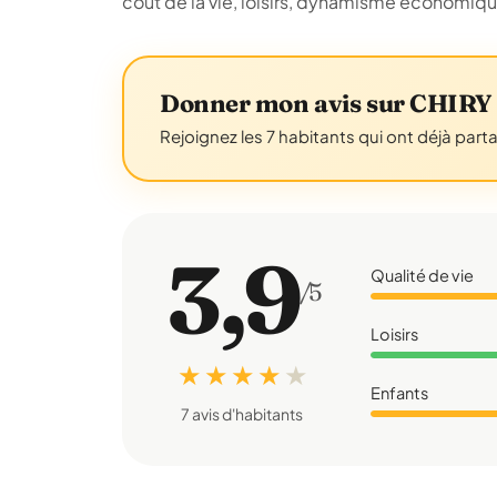
coût de la vie, loisirs, dynamisme économiq
Donner mon avis sur CHI
Rejoignez les 7 habitants qui ont déjà part
3,9
Qualité de vie
/5
Loisirs
★ ★ ★ ★
★
Enfants
7 avis d'habitants