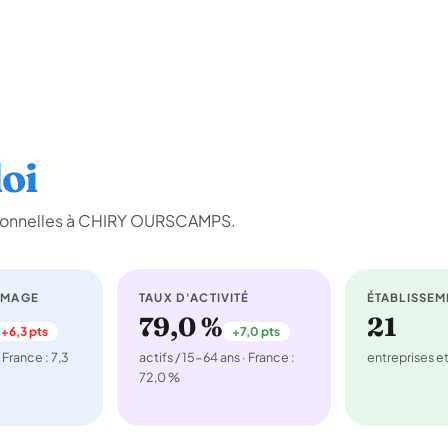
oi
sionnelles à CHIRY OURSCAMPS.
ÔMAGE
TAUX D'ACTIVITÉ
ÉTABLISSEM
79,0 %
21
+6,3 pts
+7,0 pts
 France : 7,3
actifs / 15-64 ans · France :
entreprises 
72,0 %