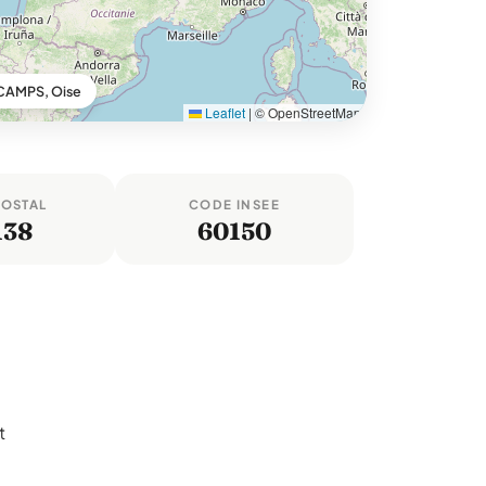
CAMPS, Oise
Leaflet
|
© OpenStreetMap
POSTAL
CODE INSEE
138
60150
t