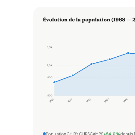
Évolution de la population (1968 — 
1,3 k
1,0 k
800
500
1968
1975
1982
1990
1999
Population CHIRY OURSCAMPS
+54,0 %
depuis 