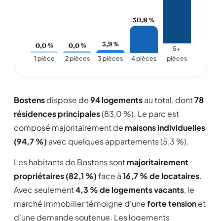
30,8 %
3,9 %
0,0 %
0,0 %
5+
1 pièce
2 pièces
3 pièces
4 pièces
pièces
Bostens
dispose de
94 logements
au total, dont
78
résidences principales
(83,0 %). Le parc est
composé majoritairement de
maisons individuelles
(94,7 %)
avec quelques appartements (5,3 %).
Les habitants de Bostens sont
majoritairement
propriétaires (82,1 %)
face à
16,7 % de locataires
.
Avec seulement
4,3 % de logements vacants
, le
marché immobilier témoigne d'une
forte tension
et
d'une demande soutenue. Les logements