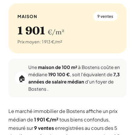
MAISON
9 ventes
1 901
€/m²
Prix moyen : 1 913 €/m²
Une
maison de 100 m²
à Bostens coûte en
médiane
190 100 €
, soit l'équivalent de
7,3
🏠
années de salaire médian
d'un foyer de
Bostens .
Le marché immobilier de Bostens affiche un prix
médian de
1 901 €/m²
tous biens confondus,
mesuré sur
9 ventes
enregistrées au cours des 5