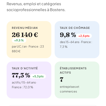
Revenus, emploi et catégories
socioprofessionnelles à Bostens.
REVENU MÉDIAN
TAUX DE CHÔMAGE
26 140 €
9,8 %
+2,5 pts
+9,5 %
des 15-64 ans · France :
par UC / an · France : 23
7,3 %
880 €
TAUX D'ACTIVITÉ
ÉTABLISSEMENTS
ACTIFS
77,3 %
+5,3 pts
7
actifs / 15-64 ans ·
entreprises et
France : 72,0 %
commerces