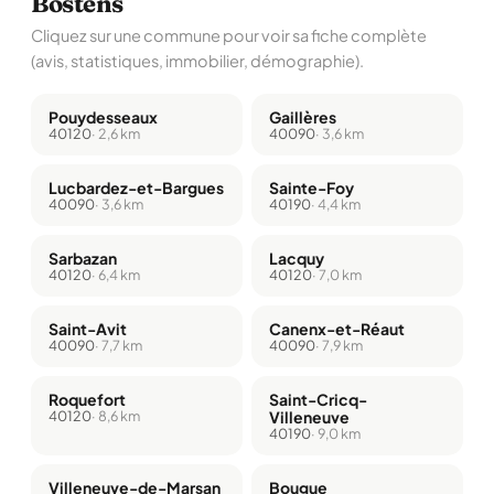
Bostens
Cliquez sur une commune pour voir sa fiche complète
(avis, statistiques, immobilier, démographie).
Pouydesseaux
Gaillères
40120
· 2,6 km
40090
· 3,6 km
Lucbardez-et-Bargues
Sainte-Foy
40090
· 3,6 km
40190
· 4,4 km
Sarbazan
Lacquy
40120
· 6,4 km
40120
· 7,0 km
Saint-Avit
Canenx-et-Réaut
40090
· 7,7 km
40090
· 7,9 km
Roquefort
Saint-Cricq-
40120
· 8,6 km
Villeneuve
40190
· 9,0 km
Villeneuve-de-Marsan
Bougue