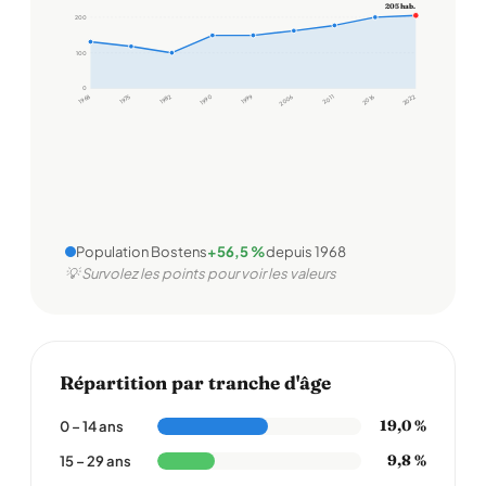
205 hab.
200
100
0
1968
1975
1982
1990
1999
2006
2011
2016
2022
Population Bostens
+56,5 %
depuis 1968
💡 Survolez les points pour voir les valeurs
Répartition par tranche d'âge
19,0 %
0 – 14 ans
9,8 %
15 – 29 ans