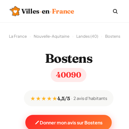
Villes
·
en
·
France
La France
›
Nouvelle-Aquitaine
›
Landes (40)
›
Bostens
Bostens
40090
★ ★ ★ ★ ★
4,5/5
2 avis d'habitants
Donner mon avis sur Bostens