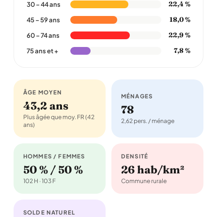
22,4 %
30 – 44 ans
18,0 %
45 – 59 ans
22,9 %
60 – 74 ans
7,8 %
75 ans et +
ÂGE MOYEN
MÉNAGES
43,2 ans
78
Plus âgée que moy. FR (42
2,62 pers. / ménage
ans)
HOMMES / FEMMES
DENSITÉ
50 % / 50 %
26 hab/km²
102 H · 103 F
Commune rurale
SOLDE NATUREL