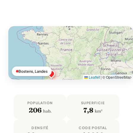
Bostens, Landes
Leaflet
|
© OpenStreetMap
POPULATION
SUPERFICIE
206
7,8
hab.
km²
DENSITÉ
CODE POSTAL