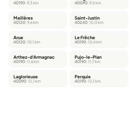
40190
· 9,3 km
40090
· 9,5 km
Maillères
Saint-Justin
40120
· 9,6 km
40240
· 10,0 km
Arue
Le Frêche
40120
· 10,1 km
40190
· 10,4 km
Arthez-d'Armagnac
Pujo-le-Plan
40190
· 11,6 km
40190
· 11,7 km
Laglorieuse
Perquie
40090
· 12,1 km
40190
· 12,1 km