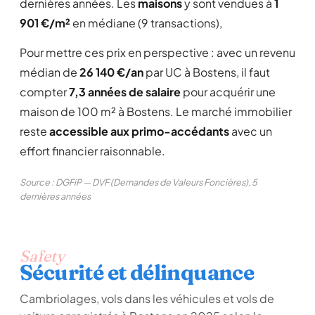
dernières années. Les
maisons
y sont vendues à
1
901 €/m²
en médiane (9 transactions),
Pour mettre ces prix en perspective : avec un revenu
médian de
26 140 €/an
par UC à Bostens, il faut
compter
7,3 années de salaire
pour acquérir une
maison de 100 m² à Bostens. Le marché immobilier
reste
accessible aux primo-accédants
avec un
effort financier raisonnable.
Source : DGFiP — DVF (Demandes de Valeurs Foncières), 5
dernières années
Safety
Sécurité et délinquance
Cambriolages, vols dans les véhicules et vols de