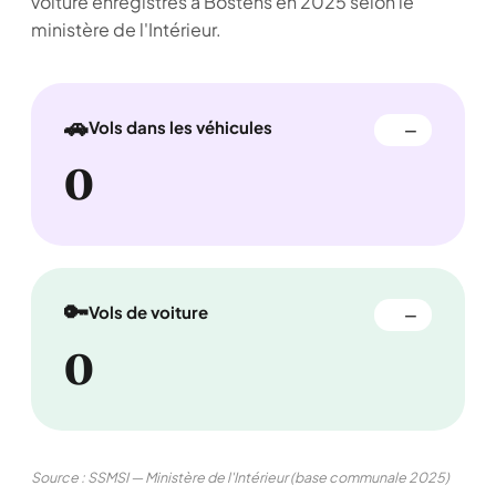
voiture enregistrés à Bostens en 2025 selon le
ministère de l'Intérieur.
🚗
Vols dans les véhicules
—
0
🔑
Vols de voiture
—
0
Source : SSMSI — Ministère de l'Intérieur (base communale 2025)