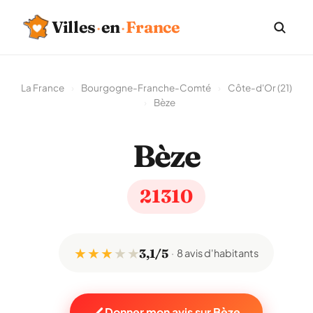
Villes
·
en
·
France
La France
›
Bourgogne-Franche-Comté
›
Côte-d'Or (21)
›
Bèze
Bèze
21310
★ ★ ★
★
★
3,1/5
8 avis d'habitants
Donner mon avis sur Bèze