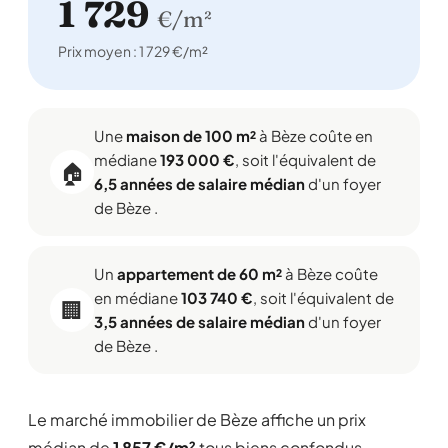
1 729
€/m²
Prix moyen : 1 729 €/m²
Une
maison de 100 m²
à Bèze coûte en
médiane
193 000 €
, soit l'équivalent de
🏠
6,5 années de salaire médian
d'un foyer
de Bèze .
Un
appartement de 60 m²
à Bèze coûte
en médiane
103 740 €
, soit l'équivalent de
🏢
3,5 années de salaire médian
d'un foyer
de Bèze .
Le marché immobilier de Bèze affiche un prix
médian de
1 857 €/m²
tous biens confondus,