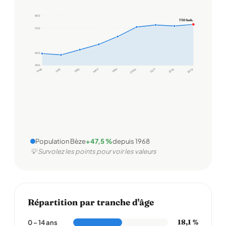
800
730 hab.
700
500
400
1968
1975
1982
1990
1999
2006
2011
2016
2022
Population Bèze
+47,5 %
depuis 1968
💡 Survolez les points pour voir les valeurs
Répartition par tranche d'âge
18,1 %
0 – 14 ans