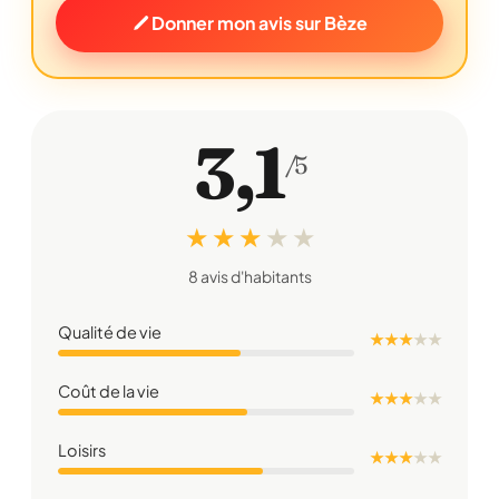
Donner mon avis sur Bèze
3,1
/5
★ ★ ★
★
★
8 avis d'habitants
Qualité de vie
★ ★ ★
★
★
Coût de la vie
★ ★ ★
★
★
Loisirs
★ ★ ★
★
★