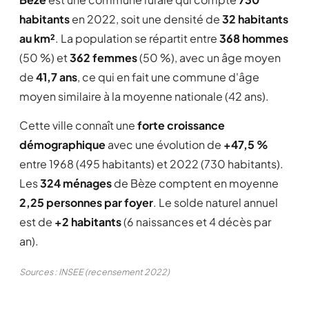
habitants
en 2022, soit une densité de
32 habitants
au km²
. La population se répartit entre
368 hommes
(50 %) et
362 femmes
(50 %), avec un âge moyen
de
41,7 ans
, ce qui en fait une commune d'âge
moyen similaire à la moyenne nationale (42 ans).
Cette ville connaît une
forte croissance
démographique
avec une évolution de
+47,5 %
entre 1968 (495 habitants) et 2022 (730 habitants).
Les
324 ménages
de Bèze comptent en moyenne
2,25 personnes par foyer
. Le solde naturel annuel
est de
+2 habitants
(6 naissances et 4 décès par
an).
Sources : INSEE (recensement 2022)