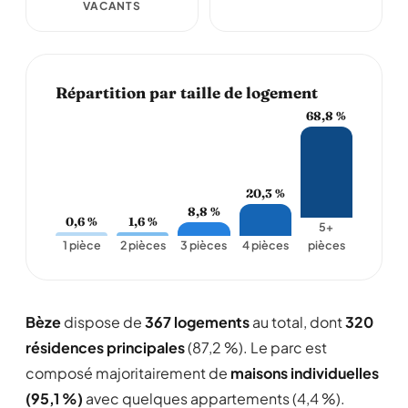
VACANTS
Répartition par taille de logement
68,8 %
20,3 %
8,8 %
0,6 %
1,6 %
5+
1 pièce
2 pièces
3 pièces
4 pièces
pièces
Bèze
dispose de
367 logements
au total, dont
320
résidences principales
(87,2 %). Le parc est
composé majoritairement de
maisons individuelles
(95,1 %)
avec quelques appartements (4,4 %).