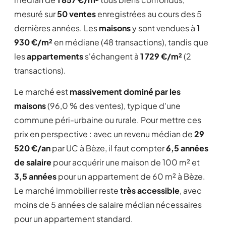
mesuré sur
50 ventes
enregistrées au cours des 5
dernières années. Les
maisons
y sont vendues à
1
930 €/m²
en médiane (48 transactions), tandis que
les
appartements
s'échangent à
1 729 €/m²
(2
transactions).
Le marché est
massivement dominé par les
maisons
(96,0 % des ventes), typique d'une
commune péri-urbaine ou rurale. Pour mettre ces
prix en perspective : avec un revenu médian de
29
520 €/an
par UC à Bèze, il faut compter
6,5 années
de salaire
pour acquérir une maison de 100 m² et
3,5 années
pour un appartement de 60 m² à Bèze.
Le marché immobilier reste
très accessible
, avec
moins de 5 années de salaire médian nécessaires
pour un appartement standard.