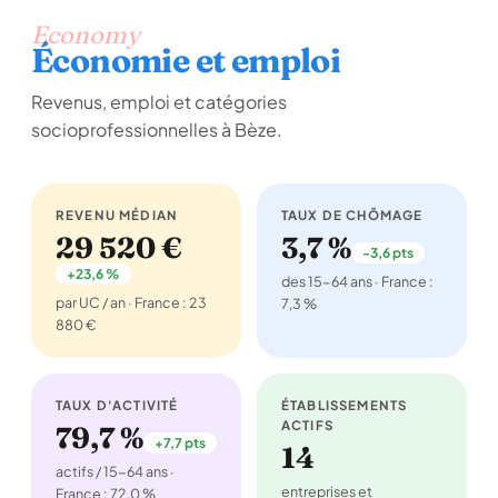
Economy
Économie et emploi
Revenus, emploi et catégories
socioprofessionnelles à Bèze.
REVENU MÉDIAN
TAUX DE CHÔMAGE
29 520 €
3,7 %
-3,6 pts
+23,6 %
des 15-64 ans · France :
par UC / an · France : 23
7,3 %
880 €
TAUX D'ACTIVITÉ
ÉTABLISSEMENTS
ACTIFS
79,7 %
+7,7 pts
14
actifs / 15-64 ans ·
entreprises et
France : 72,0 %