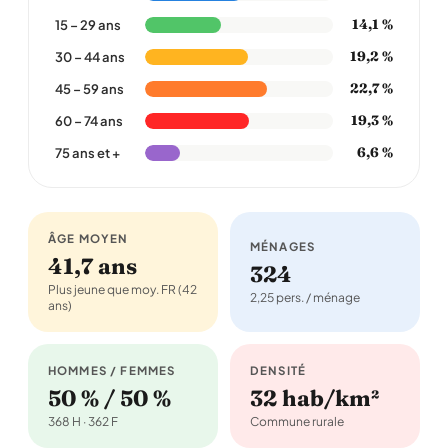
14,1 %
15 – 29 ans
19,2 %
30 – 44 ans
22,7 %
45 – 59 ans
19,3 %
60 – 74 ans
6,6 %
75 ans et +
ÂGE MOYEN
MÉNAGES
41,7 ans
324
Plus jeune que moy. FR (42
2,25 pers. / ménage
ans)
HOMMES / FEMMES
DENSITÉ
50 % / 50 %
32 hab/km²
368 H · 362 F
Commune rurale