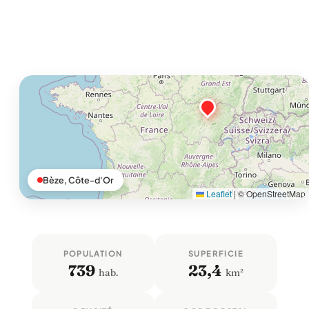
Bèze, Côte-d'Or
Leaflet
|
© OpenStreetMap
POPULATION
SUPERFICIE
739
23,4
hab.
km²