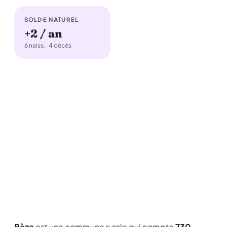
SOLDE NATUREL
+2 / an
6 naiss. · 4 décès
Bèze
est une commune rurale qui compte
730