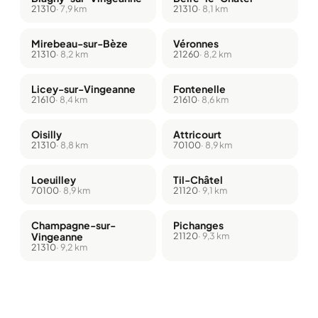
21310
· 7,9 km
21310
· 8,1 km
Mirebeau-sur-Bèze
Véronnes
21310
· 8,2 km
21260
· 8,2 km
Licey-sur-Vingeanne
Fontenelle
21610
· 8,4 km
21610
· 8,6 km
Oisilly
Attricourt
21310
· 8,8 km
70100
· 8,9 km
Loeuilley
Til-Châtel
70100
· 8,9 km
21120
· 9,1 km
Champagne-sur-
Pichanges
Vingeanne
21120
· 9,3 km
21310
· 9,2 km