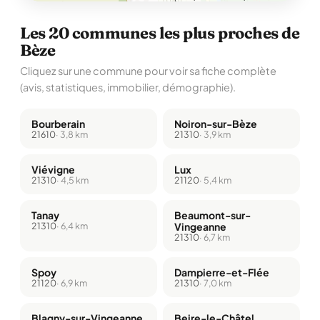
Les 20 communes les plus proches de
Bèze
Cliquez sur une commune pour voir sa fiche complète
(avis, statistiques, immobilier, démographie).
Bourberain
Noiron-sur-Bèze
21610
· 3,8 km
21310
· 3,9 km
Viévigne
Lux
21310
· 4,5 km
21120
· 5,4 km
Tanay
Beaumont-sur-
21310
· 6,4 km
Vingeanne
21310
· 6,7 km
Spoy
Dampierre-et-Flée
21120
· 6,9 km
21310
· 7,0 km
Blagny-sur-Vingeanne
Beire-le-Châtel