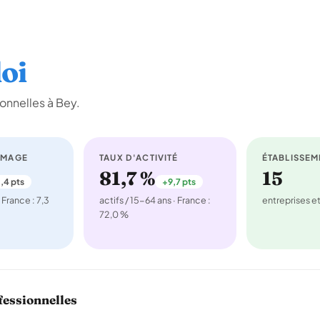
oi
onnelles à Bey.
ÔMAGE
TAUX D'ACTIVITÉ
ÉTABLISSEM
81,7 %
15
,4 pts
+9,7 pts
 France : 7,3
actifs / 15-64 ans · France :
entreprises 
72,0 %
fessionnelles