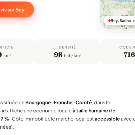
vis sur Bey
Bey, Saône-e
RFICIE
DENSITÉ
CODE 
9
98
71
km²
hab/km²
ts
située en
Bourgogne-Franche-Comté
, dans le
ne affiche une économie locale
à taille humaine
(15
,7 %
. Côté immobilier, le marché local est
accessible
avec 
nnées).