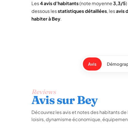
Les
4 avis d'habitants
(note moyenne
3,3/5
)
dessous les
statistiques détaillées
, les
avis 
habiter à Bey
.
Avis
Démograp
Reviews
Avis sur Bey
Découvrez les avis et notes des habitants de Be
loisirs, dynamisme économique, équipements