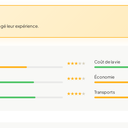
agé leur expérience.
Coût de la vie
★ ★ ★
★
★
Économie
★ ★ ★ ★
★
Transports
★ ★ ★ ★
★