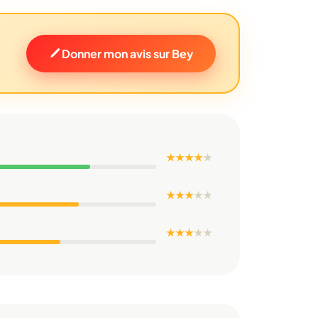
Donner mon avis sur Bey
★ ★ ★ ★
★
★ ★ ★
★
★
★ ★ ★
★
★