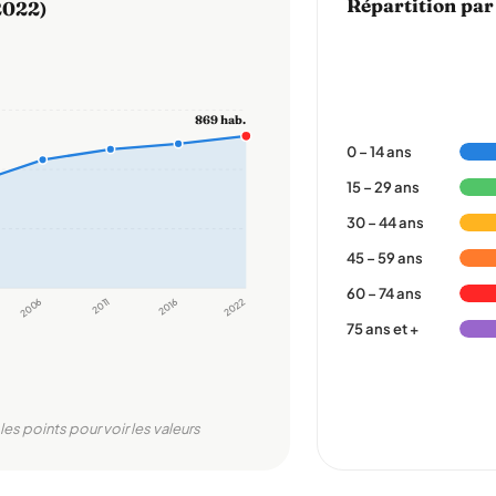
Répartition par
2022)
869 hab.
0 – 14 ans
15 – 29 ans
30 – 44 ans
45 – 59 ans
60 – 74 ans
2006
2011
2016
2022
75 ans et +
les points pour voir les valeurs