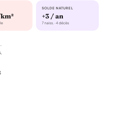
SOLDE NATUREL
/km²
+3 / an
le
7 naiss. · 4 décès
²
.
s
,
3