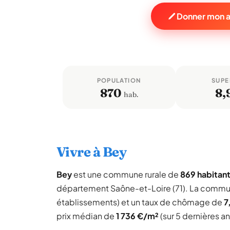
Donner mon a
POPULATION
SUPE
870
8,
hab.
Vivre à Bey
Bey
est une commune rurale de
869 habitan
département Saône-et-Loire (71). La commu
établissements) et un taux de chômage de
7
prix médian de
1 736 €/m²
(sur 5 dernières a