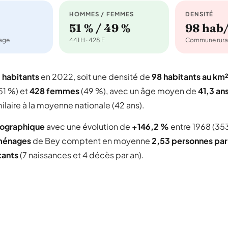
HOMMES / FEMMES
DENSITÉ
51 % / 49 %
98 hab
nage
441 H · 428 F
Commune rura
 habitants
en 2022, soit une densité de
98 habitants au km
51 %) et
428 femmes
(49 %), avec un âge moyen de
41,3 an
aire à la moyenne nationale (42 ans).
mographique
avec une évolution de
+146,2 %
entre 1968 (35
ménages
de Bey comptent en moyenne
2,53 personnes par
tants
(7 naissances et 4 décès par an).