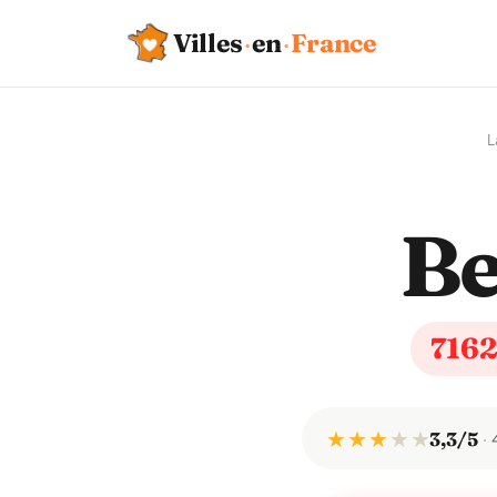
Villes
·
en
·
France
L
B
716
★ ★ ★
★
★
3,3/5