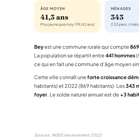
ÂGE MOYEN
MÉNAGES
41,3 ans
343
Plus jeune que moy. FR (42 ans)
2,53 pers. / mé
Bey
est une commune rurale qui compte
869
La population se répartit entre
441 hommes
(
ce qui en fait une commune d'âge moyen simil
Cette ville connaît une
forte croissance dé
habitants) et 2022 (869 habitants). Les
343 
foyer
. Le solde naturel annuel est de
+3 habi
Sources : INSEE (recensement 2022)