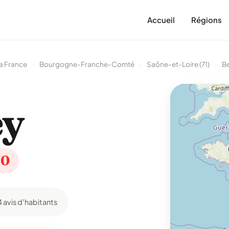
Accueil
Régions
a France
›
Bourgogne-Franche-Comté
›
Saône-et-Loire (71)
›
B
ey
20
4 avis d'habitants