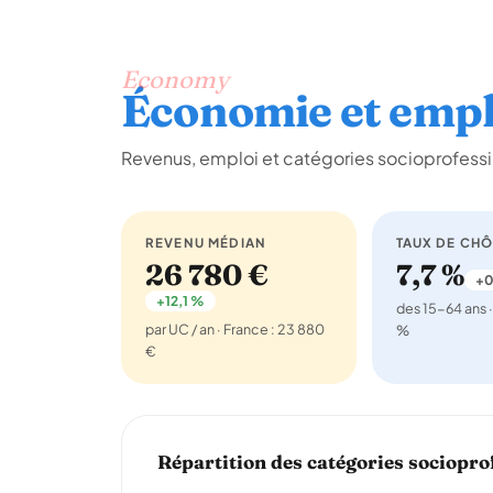
Economy
Économie et empl
Revenus, emploi et catégories socioprofessi
REVENU MÉDIAN
TAUX DE CH
26 780 €
7,7 %
+0
+12,1 %
des 15-64 ans ·
par UC / an · France : 23 880
%
€
Répartition des catégories sociopro