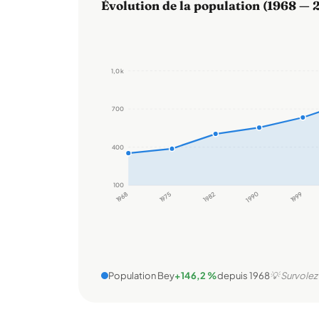
Évolution de la population (1968 — 
1,0 k
700
400
100
1968
1975
1982
1990
1999
Population Bey
+146,2 %
depuis 1968
💡 Survolez 