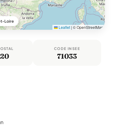
t-Loire
Leaflet
|
© OpenStreetMap
POSTAL
CODE INSEE
620
71033
un