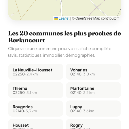
Leaflet
|
© OpenStreetMap contributors
Les 20 communes les plus proches de
Berlancourt
Cliquez sur une commune pour voir sa fiche complète
(avis, statistiques, immobilier, démographie).
La Neuville-Housset
Voharies
02250
· 2,4 km
02140
· 3,0 km
Thiernu
Marfontaine
02250
· 3,1 km
02140
· 3,2 km
Rougeries
Lugny
02140
· 3,3 km
02140
· 3,6 km
Housset
Rogny