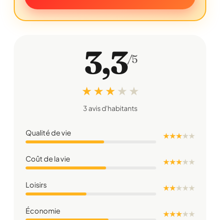
3,3
/5
★ ★ ★
★
★
3 avis d'habitants
Qualité de vie
★ ★ ★
★
★
Coût de la vie
★ ★ ★
★
★
Loisirs
★ ★
★
★
★
Économie
★ ★ ★
★
★