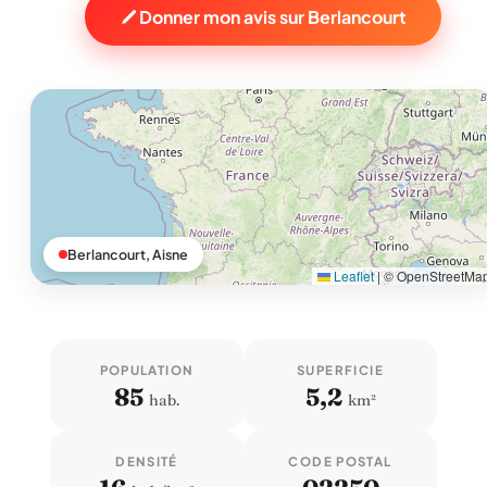
Donner mon avis sur Berlancourt
Berlancourt, Aisne
Leaflet
|
© OpenStreetMa
POPULATION
SUPERFICIE
85
5,2
hab.
km²
DENSITÉ
CODE POSTAL