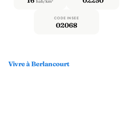
16
02250
hab/km²
CODE INSEE
02068
Vivre à Berlancourt