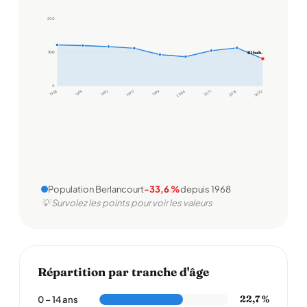
200
81 hab.
100
100
0
1968
1975
1982
1990
1999
2006
2011
2016
2022
Population Berlancourt
-33,6 %
depuis 1968
💡 Survolez les points pour voir les valeurs
Répartition par tranche d'âge
22,7 %
0 – 14 ans