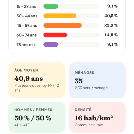
9,1 %
15 – 29 ans
20,5 %
30 – 44 ans
23,9 %
45 – 59 ans
14,8 %
60 – 74 ans
9,1 %
75 ans et +
ÂGE MOYEN
MÉNAGES
40,9 ans
35
Plus jeune que moy. FR (42
2,33 pers. / ménage
ans)
HOMMES / FEMMES
DENSITÉ
50 % / 50 %
16 hab/km²
41 H · 41 F
Commune rurale