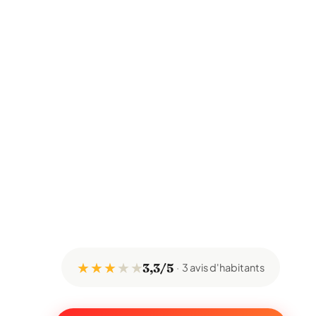
★ ★ ★
★
★
3,3/5
3 avis d'habitants