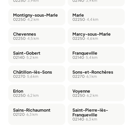
02250
· 3,9 km
02140
· 3,9 km
Montigny-sous-Marle
Marle
02250
· 4,2 km
02250
· 4,4 km
Chevennes
Marcy-sous-Marle
02250
· 4,5 km
02250
· 4,6 km
Saint-Gobert
Franqueville
02140
· 5,2 km
02140
· 5,4 km
Châtillon-lès-Sons
Sons-et-Ronchères
02270
· 5,6 km
02270
· 6,1 km
Erlon
Voyenne
02250
· 6,2 km
02250
· 6,2 km
Sains-Richaumont
Saint-Pierre-lès-
02120
· 6,3 km
Franqueville
02140
· 6,3 km