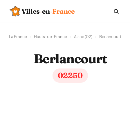
Villes
·
en
·
France
La France
›
Hauts-de-France
›
Aisne (02)
›
Berlancourt
Berlancourt
02250