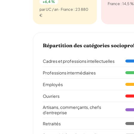
+6,4 %
France : 14,5 %
par UC / an · France : 23 880
€
Répartition des catégories sociopro
Cadres et professions intellectuelles
Professions intermédiaires
Employés
Ouvriers
Artisans, commerçants, chefs
d'entreprise
Retraités