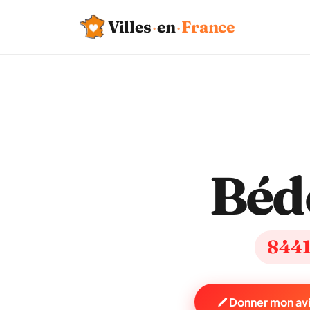
Villes
·
en
·
France
Béd
844
Donner mon avi