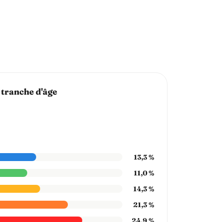
 tranche d'âge
13,3 %
11,0 %
14,3 %
21,3 %
24,9 %