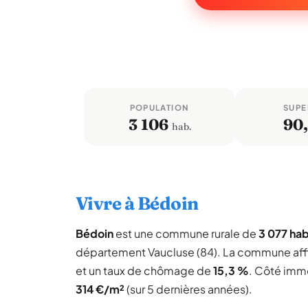
POPULATION
SUPE
3 106
90
hab.
Vivre à Bédoin
Bédoin
est une commune rurale de
3 077 hab
département Vaucluse (84). La commune aff
et un taux de chômage de
15,3 %
. Côté immo
314 €/m²
(sur 5 dernières années).