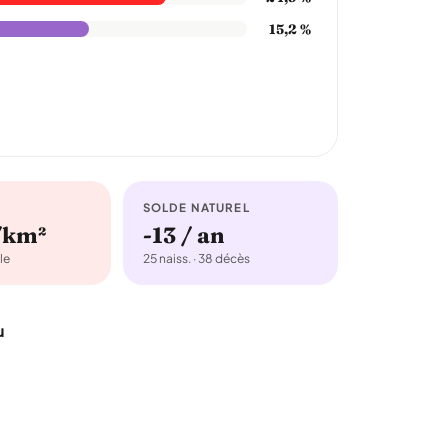
15,2 %
SOLDE NATUREL
/km²
-13 / an
le
25 naiss. · 38 décès
u