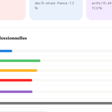
des 15-64 ans · France : 7,3
actifs / 15-64 
%
72,0 %
fessionnelles