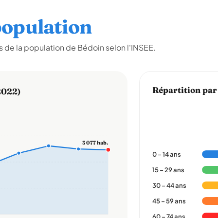
opulation
 de la population de Bédoin selon l'INSEE.
Répartition par
2022)
3 077 hab.
0 – 14 ans
15 – 29 ans
30 – 44 ans
45 – 59 ans
60 – 74 ans