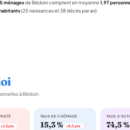
35 ménages
de Bédoin comptent en moyenne
1,97 personn
habitants
(25 naissances et 38 décès par an).
oi
onnelles à Bédoin.
VRETÉ
TAUX DE CHÔMAGE
TAUX D'ACTI
15,3 %
74,5 %
+2,5 pts
+8,0 pts