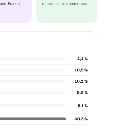
ans · France :
entreprises et commerces
4,4 %
10,9 %
10,2 %
9,0 %
9,1 %
40,3 %