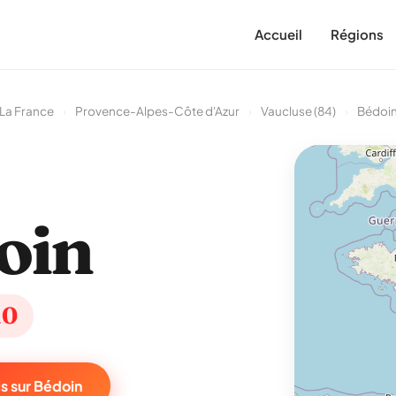
Accueil
Régions
La France
›
Provence-Alpes-Côte d'Azur
›
Vaucluse (84)
›
Bédoi
oin
10
s sur Bédoin