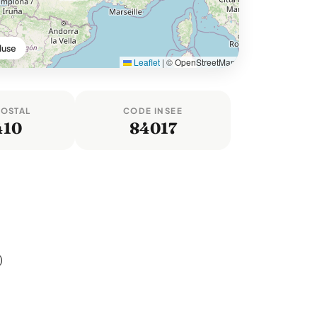
luse
Leaflet
|
© OpenStreetMap
POSTAL
CODE INSEE
410
84017
)
3