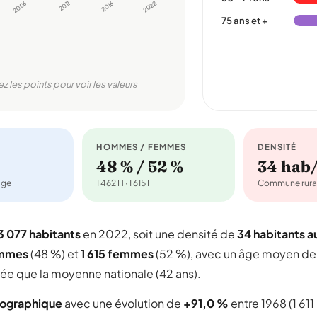
2006
2011
2016
2022
75 ans et +
ez les points pour voir les valeurs
HOMMES / FEMMES
DENSITÉ
48 % / 52 %
34 hab
age
1 462 H · 1 615 F
Commune rura
3 077 habitants
en 2022, soit une densité de
34 habitants a
ommes
(48 %) et
1 615 femmes
(52 %), avec un âge moyen de
gée que la moyenne nationale (42 ans).
mographique
avec une évolution de
+91,0 %
entre 1968 (1 611