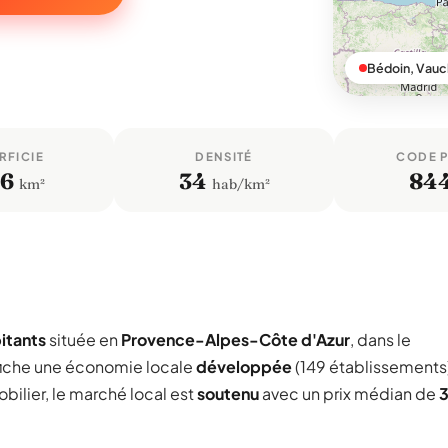
Bédoin, Vauc
RFICIE
DENSITÉ
CODE 
,6
34
84
km²
hab/km²
itants
située en
Provence-Alpes-Côte d'Azur
, dans le
iche une économie locale
développée
(149 établissements
bilier, le marché local est
soutenu
avec un prix médian de