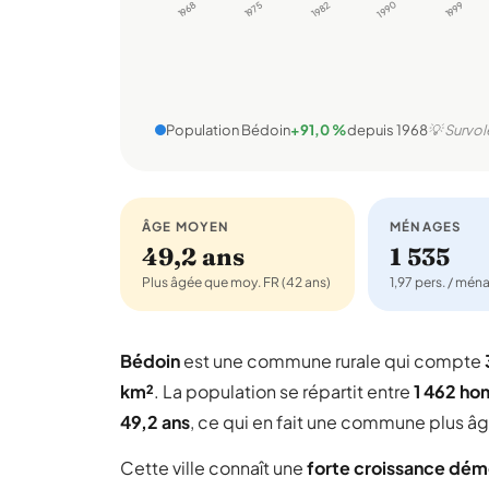
1968
1975
1982
1990
1999
Population Bédoin
+91,0 %
depuis 1968
💡 Survol
ÂGE MOYEN
MÉNAGES
49,2 ans
1 535
Plus âgée que moy. FR (42 ans)
1,97 pers. / mén
Bédoin
est une commune rurale qui compte
km²
. La population se répartit entre
1 462 h
49,2 ans
, ce qui en fait une commune plus â
Cette ville connaît une
forte croissance dé