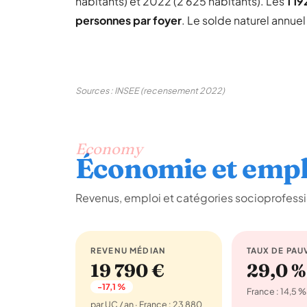
habitants) et 2022 (2 625 habitants). Les
1 1
personnes par foyer
. Le solde naturel annue
Sources : INSEE (recensement 2022)
Economy
Économie et empl
Revenus, emploi et catégories socioprofessi
REVENU MÉDIAN
TAUX DE PAU
19 790 €
29,0 %
-17,1 %
France : 14,5 %
par UC / an · France : 23 880