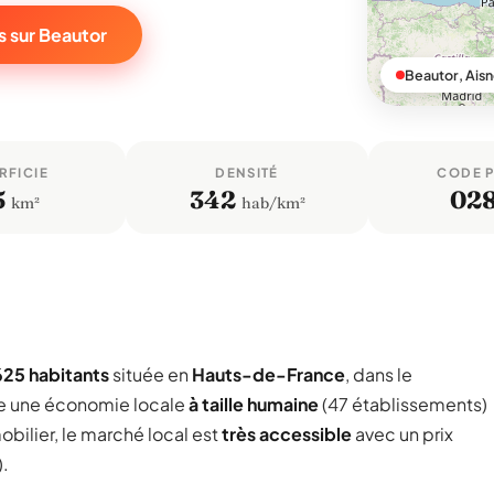
s sur Beautor
Beautor, Ais
RFICIE
DENSITÉ
CODE 
5
342
02
km²
hab/km²
625 habitants
située en
Hauts-de-France
, dans le
e une économie locale
à taille humaine
(47 établissements)
bilier, le marché local est
très accessible
avec un prix
).