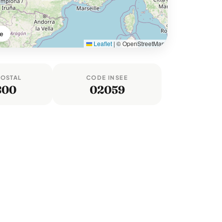
ne
Leaflet
|
© OpenStreetMap
POSTAL
CODE INSEE
800
02059