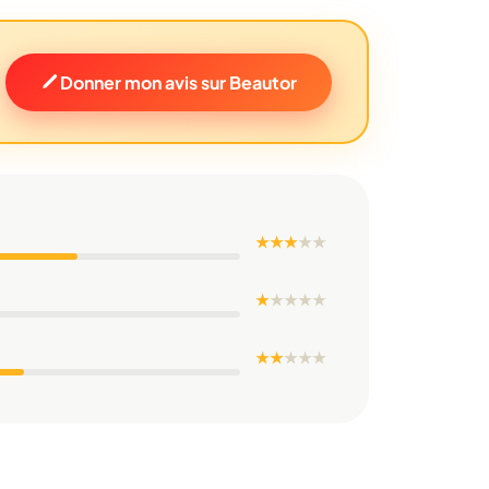
Donner mon avis sur Beautor
★ ★ ★
★
★
★
★
★
★
★
★ ★
★
★
★