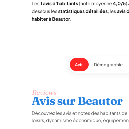
Les
1 avis d'habitants
(note moyenne
4,0/5
)
dessous les
statistiques détaillées
, les
avis 
habiter à Beautor
.
Avis
Démographie
Reviews
Avis sur Beautor
Découvrez les avis et notes des habitants de Be
loisirs, dynamisme économique, équipements