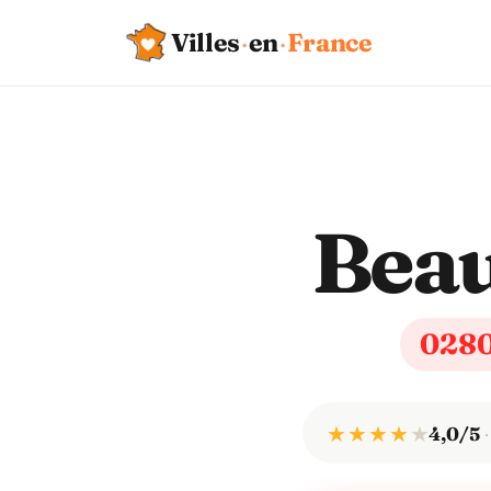
Villes
·
en
·
France
Beau
028
★ ★ ★ ★
★
4,0/5