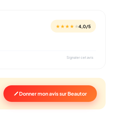
★ ★ ★ ★
★
4,0/5
Signaler cet avis
Donner mon avis sur Beautor