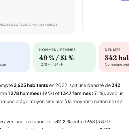
lez les points pour voir les valeurs
HOMMES / FEMMES
DENSITÉ
49 % / 51 %
342 ha
nage
1 278 H · 1 347 F
Commune péri
compte
2 625 habitants
en 2022, soit une densité de
342
ntre
1 278 hommes
(49 %) et
1 347 femmes
(51 %), avec un
commune d'âge moyen similaire à la moyenne nationale (42
ue
avec une évolution de
-32,2 %
entre 1968 (3 870