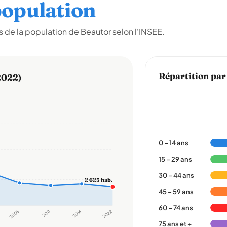
opulation
 de la population de Beautor selon l'INSEE.
Répartition par
2022)
0 – 14 ans
15 – 29 ans
30 – 44 ans
2 625 hab.
45 – 59 ans
60 – 74 ans
2006
2011
2016
2022
75 ans et +