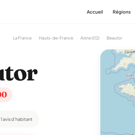
Accueil
Régions
La France
›
Hauts-de-France
›
Aisne (02)
›
Beautor
tor
00
1 avis d'habitant