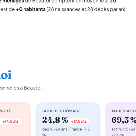
92 ménages
de Beautor comptent en moyenne
2,20
l est de
+0 habitants
(28 naissances et 28 décès par an).
oi
onnelles à Beautor.
VRETÉ
TAUX DE CHÔMAGE
TAUX D'ACTI
24,8 %
69,3 
+14,5 pts
+17,5 pts
des 15-64 ans · France : 7,3
actifs / 15-64 
%
72,0 %