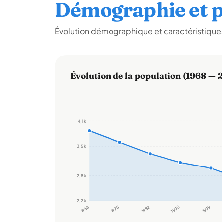
Démographie et p
Évolution démographique et caractéristiques
Évolution de la population (1968 — 
4,1 k
3,5 k
2,8 k
2,2 k
1968
1975
1982
1990
1999