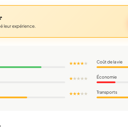
r
gé leur expérience.
Coût de la vie
★ ★ ★ ★
★
Économie
★
★
★
★
★
Transports
★ ★ ★
★
★
r