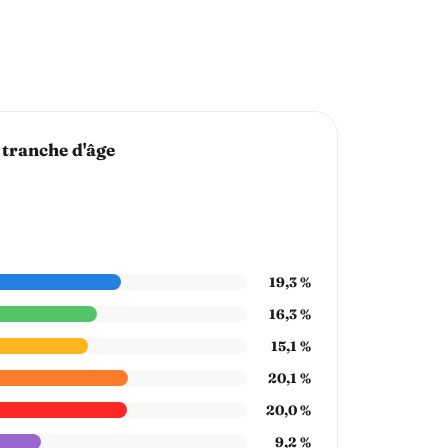
 tranche d'âge
19,3 %
16,3 %
15,1 %
20,1 %
20,0 %
9,2 %