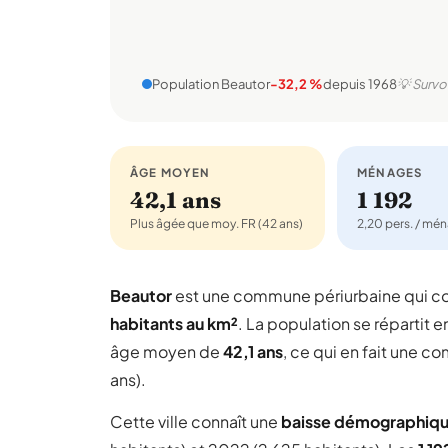
Population Beautor
-32,2 %
depuis 1968
💡 Survo
ÂGE MOYEN
MÉNAGES
42,1 ans
1 192
Plus âgée que moy. FR (42 ans)
2,20 pers. / mé
Beautor
est une commune périurbaine qui 
habitants au km²
. La population se répartit e
âge moyen de
42,1 ans
, ce qui en fait une 
ans).
Cette ville connaît une
baisse démographiq