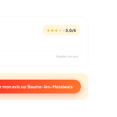
★ ★ ★
★
★
3,0/5
Signaler cet avis
r mon avis sur Baume-les-Messieurs