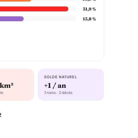
31,9 %
13,8 %
SOLDE NATUREL
/km²
+1 / an
le
3 naiss. · 2 décès
2