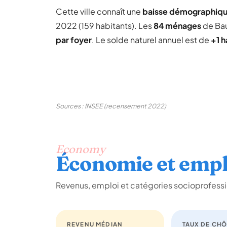
Cette ville connaît une
baisse démographiq
2022 (159 habitants). Les
84 ménages
de Ba
par foyer
. Le solde naturel annuel est de
+1 h
Sources : INSEE (recensement 2022)
Economy
Économie et empl
Revenus, emploi et catégories socioprofess
REVENU MÉDIAN
TAUX DE CH