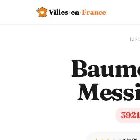
Villes
·
en
·
France
La F
Baume
Messi
392