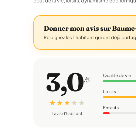
coût de la vie, loisirs, dynamisme économiq
Donner mon avis sur Baume-
Rejoignez les 1 habitant qui ont déjà parta
3,0
Qualité de vie
/5
Loisirs
★ ★ ★
★
★
Enfants
1 avis d'habitant