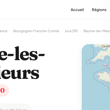
Accueil
Régions
rance
›
Bourgogne-Franche-Comté
›
Jura (39)
›
Baume-les-Mess
-les-
eurs
10