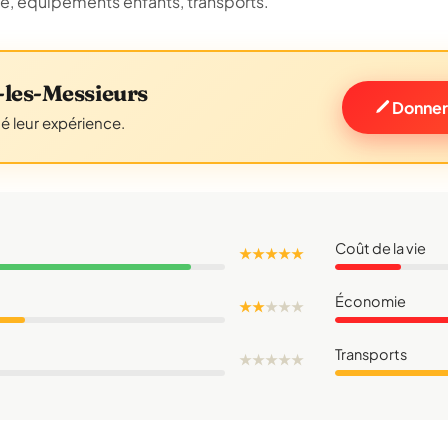
ue, équipements enfants, transports.
les-Messieurs
Donner
gé leur expérience.
Coût de la vie
★ ★ ★ ★ ★
Économie
★ ★
★
★
★
Transports
★
★
★
★
★