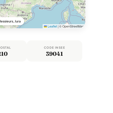
ssieurs, Jura
Leaflet
|
© OpenStreetMap
POSTAL
CODE INSEE
210
39041