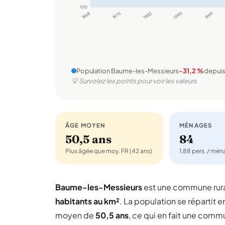
100
1968
1975
1982
1990
1999
Population Baume-les-Messieurs
-31,2 %
depuis
💡 Survolez les points pour voir les valeurs
ÂGE MOYEN
MÉNAGES
50,5 ans
84
Plus âgée que moy. FR (42 ans)
1,88 pers. / mé
Baume-les-Messieurs
est une commune rur
habitants au km²
. La population se répartit e
moyen de
50,5 ans
, ce qui en fait une comm