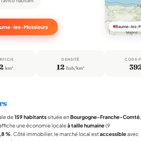
1 avis d'habitant
Baume-les-Messieurs
Baume-les-Me
RFICIE
DENSITÉ
CODE 
2
12
39
km²
hab/km²
rs
ale de
159 habitants
située en
Bourgogne-Franche-Comté
,
affiche une économie locale
à taille humaine
(9
,8 %
. Côté immobilier, le marché local est
accessible
avec