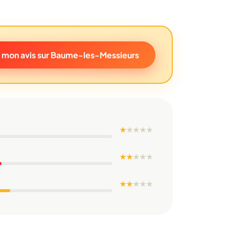
 mon avis sur Baume-les-Messieurs
★
★
★
★
★
★ ★
★
★
★
★ ★
★
★
★