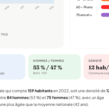
2006
2011
2016
2022
60 – 74 ans
75 ans et +
 1968
HOMMES / FEMMES
DENSITÉ
53 % / 47 %
12 hab
nage
84 H · 75 F
Commune rura
ale qui compte
159 habitants
en 2022, soit une densité de
1
ntre
84 hommes
(53 %) et
75 femmes
(47 %), avec un âge
une plus âgée que la moyenne nationale (42 ans).