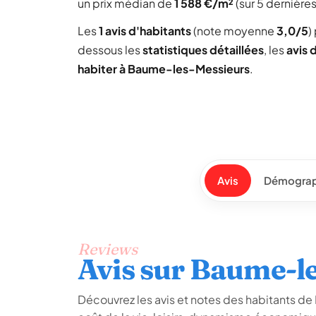
un prix médian de
1 588 €/m²
(sur 5 dernière
Les
1 avis d'habitants
(note moyenne
3,0/5
)
dessous les
statistiques détaillées
, les
avis 
habiter à Baume-les-Messieurs
.
Avis
Démograp
Reviews
Avis sur Baume-l
Découvrez les avis et notes des habitants de 