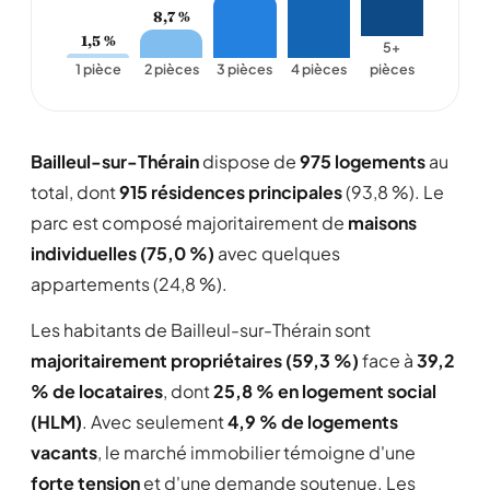
8,7 %
1,5 %
5+
1 pièce
2 pièces
3 pièces
4 pièces
pièces
Bailleul-sur-Thérain
dispose de
975 logements
au
total, dont
915 résidences principales
(93,8 %). Le
parc est composé majoritairement de
maisons
individuelles (75,0 %)
avec quelques
appartements (24,8 %).
Les habitants de Bailleul-sur-Thérain sont
majoritairement propriétaires (59,3 %)
face à
39,2
% de locataires
, dont
25,8 % en logement social
(HLM)
. Avec seulement
4,9 % de logements
vacants
, le marché immobilier témoigne d'une
forte tension
et d'une demande soutenue. Les