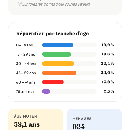
💡 Survolez les points pour voir les valeurs
Répartition par tranche d'âge
19,9 %
0 – 14 ans
18,6 %
15 – 29 ans
20,4 %
30 – 44 ans
22,0 %
45 – 59 ans
13,8 %
60 – 74 ans
5,3 %
75 ans et +
ÂGE MOYEN
MÉNAGES
38,1 ans
924