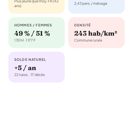
Plus jeune que moy. FR (42
2,43 pers. / ménage
ans)
HOMMES / FEMMES
DENSITÉ
49 % / 51 %
243 hab/km²
1 151 H · 1 177 F
Commune rurale
SOLDE NATUREL
+5 / an
22 naiss. · 17 décès