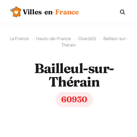
Villes
·
en
·
France
La France
›
Hauts-de-France
›
Oise (60)
›
Bailleul-sur-
Thérain
Bailleul-sur-
Thérain
60930