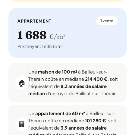
APPARTEMENT
1 vente
1 688
€/m²
Prix moyen : 1 688 €/m²
Une
maison de 100 m²
à Bailleul-sur-
Thérain coûte en médiane
214 400 €
, soit
🏠
l'équivalent de
8,3 années de salaire
médian
d'un foyer de Bailleul-sur-Thérain .
Un
appartement de 60 m²
à Bailleul-sur-
Thérain coûte en médiane
101 280 €
, soit
🏢
l'équivalent de
3,9 années de salaire
médian
d'un foyer de Bailleul-sur-Thérain .