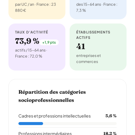
par UC / an · France : 23
des 15-64 ans · France :
880 €
7,3 %
TAUX D'ACTIVITÉ
ÉTABLISSEMENTS
ACTIFS
73,9 %
+1,9 pts
41
actifs / 15-64 ans ·
entreprises et
France : 72,0 %
commerces
Répartition des catégories
socioprofessionnelles
Cadres et professions intellectuelles
5,6 %
Professions intermédiaires
18,2 %