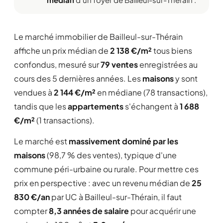
Le marché immobilier de Bailleul-sur-Thérain
affiche un prix médian de
2 138 €/m²
tous biens
confondus, mesuré sur
79 ventes
enregistrées au
cours des 5 dernières années. Les
maisons
y sont
vendues à
2 144 €/m²
en médiane (78 transactions),
tandis que les
appartements
s'échangent à
1 688
€/m²
(1 transactions).
Le marché est
massivement dominé par les
maisons
(98,7 % des ventes), typique d'une
commune péri-urbaine ou rurale. Pour mettre ces
prix en perspective : avec un revenu médian de
25
830 €/an
par UC à Bailleul-sur-Thérain, il faut
compter
8,3 années de salaire
pour acquérir une