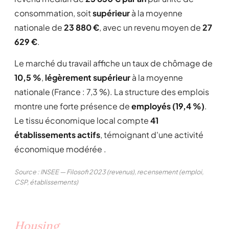
consommation, soit
supérieur
à la moyenne
nationale de
23 880 €
, avec un revenu moyen de
27
629 €
.
Le marché du travail affiche un taux de chômage de
10,5 %
,
légèrement supérieur
à la moyenne
nationale (France : 7,3 %). La structure des emplois
montre une forte présence de
employés (19,4 %)
.
Le tissu économique local compte
41
établissements actifs
, témoignant d'une activité
économique modérée .
Source : INSEE — Filosofi 2023 (revenus), recensement (emploi,
CSP, établissements)
Housing