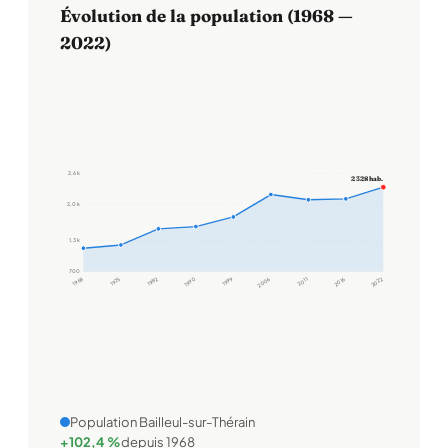
Évolution de la population (1968 —
2022)
2,6 k
2 328 hab.
2,0 k
1,3 k
700
1968
1975
1982
1990
1999
2006
2011
2016
2022
Population Bailleul-sur-Thérain
+102,4 %
depuis 1968