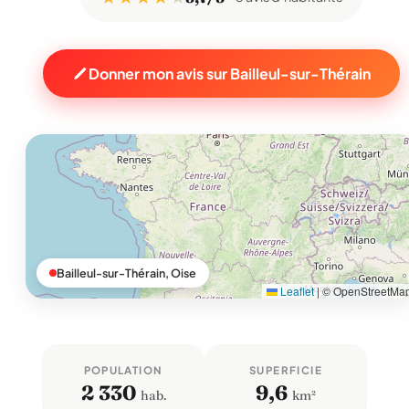
Donner mon avis sur Bailleul-sur-Thérain
Bailleul-sur-Thérain, Oise
Leaflet
|
© OpenStreetMa
POPULATION
SUPERFICIE
2 330
9,6
hab.
km²