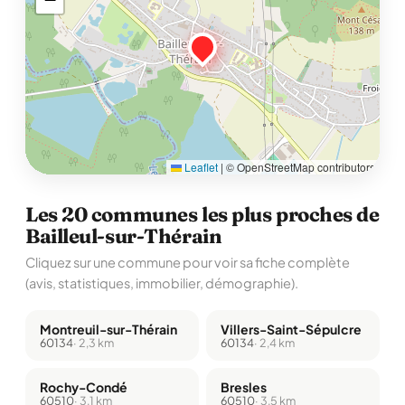
Leaflet
|
© OpenStreetMap contributors
Les 20 communes les plus proches de
Bailleul-sur-Thérain
Cliquez sur une commune pour voir sa fiche complète
(avis, statistiques, immobilier, démographie).
Montreuil-sur-Thérain
Villers-Saint-Sépulcre
60134
· 2,3 km
60134
· 2,4 km
Rochy-Condé
Bresles
60510
· 3,1 km
60510
· 3,5 km