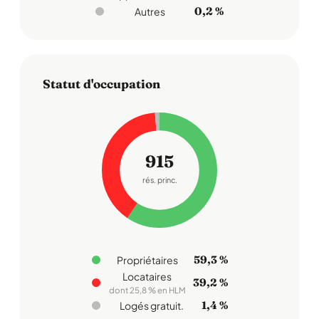
0,2 %
Autres
Statut d'occupation
915
rés. princ.
59,3 %
Propriétaires
Locataires
39,2 %
dont 25,8 % en HLM
1,4 %
Logés gratuit.