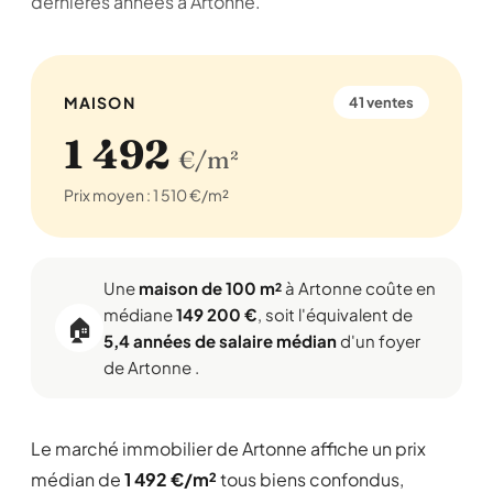
dernières années à Artonne.
MAISON
41 ventes
1 492
€/m²
Prix moyen : 1 510 €/m²
Une
maison de 100 m²
à Artonne coûte en
médiane
149 200 €
, soit l'équivalent de
🏠
5,4 années de salaire médian
d'un foyer
de Artonne .
Le marché immobilier de Artonne affiche un prix
médian de
1 492 €/m²
tous biens confondus,