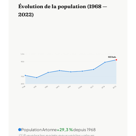
Évolution de la population (1968 —
2022)
1,0 k
923 hab.
900
700
600
1968
1975
1982
1990
1999
2006
2011
2016
2022
Population Artonne
+29,3 %
depuis 1968
💡 Survolez les points pour voir les valeurs