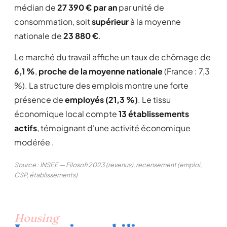
médian de
27 390 € par an
par unité de
consommation, soit
supérieur
à la moyenne
nationale de
23 880 €
.
Le marché du travail affiche un taux de chômage de
6,1 %
,
proche de la moyenne nationale
(France : 7,3
%). La structure des emplois montre une forte
présence de
employés (21,3 %)
. Le tissu
économique local compte
13 établissements
actifs
, témoignant d'une activité économique
modérée .
Source : INSEE — Filosofi 2023 (revenus), recensement (emploi,
CSP, établissements)
Housing