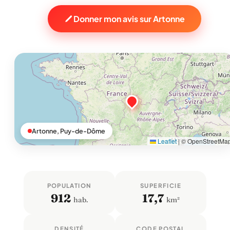
Donner mon avis sur Artonne
Artonne, Puy-de-Dôme
Leaflet
|
© OpenStreetMa
POPULATION
SUPERFICIE
912
17,7
hab.
km²
DENSITÉ
CODE POSTAL