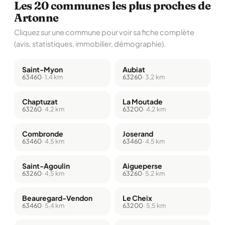
Les 20 communes les plus proches de
Artonne
Cliquez sur une commune pour voir sa fiche complète
(avis, statistiques, immobilier, démographie).
Saint-Myon
Aubiat
63460
· 1,4 km
63260
· 3,2 km
Chaptuzat
La Moutade
63260
· 4,2 km
63200
· 4,2 km
Combronde
Joserand
63460
· 4,5 km
63460
· 4,5 km
Saint-Agoulin
Aigueperse
63260
· 4,5 km
63260
· 5,2 km
Beauregard-Vendon
Le Cheix
63460
· 5,4 km
63200
· 5,5 km