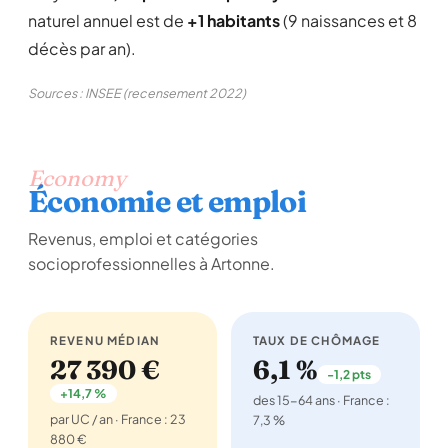
naturel annuel est de
+1 habitants
(9 naissances et 8
décès par an).
Sources : INSEE (recensement 2022)
Economy
Économie et emploi
Revenus, emploi et catégories
socioprofessionnelles à Artonne.
REVENU MÉDIAN
TAUX DE CHÔMAGE
27 390 €
6,1 %
-1,2 pts
+14,7 %
des 15-64 ans · France :
par UC / an · France : 23
7,3 %
880 €