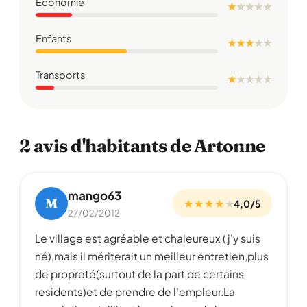
Économie
★
★
★
★
★
Enfants
★ ★ ★
★
★
Transports
★
★
★
★
★
2 avis d'habitants de Artonne
mango63
M
★ ★ ★ ★
★
4,0/5
27/02/2012
Le village est agréable et chaleureux (j'y suis
né),mais il mériterait un meilleur entretien,plus
de propreté(surtout de la part de certains
residents)et de prendre de l'empleur.La