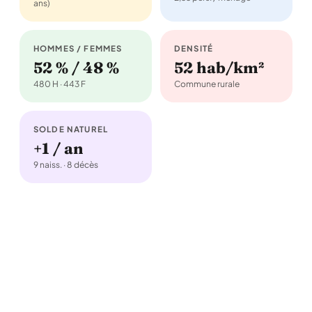
ans)
HOMMES / FEMMES
DENSITÉ
52 % / 48 %
52 hab/km²
480 H · 443 F
Commune rurale
SOLDE NATUREL
+1 / an
9 naiss. · 8 décès