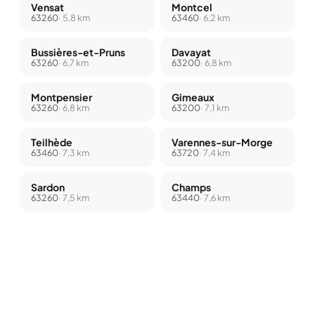
Vensat
Montcel
63260
· 5,8 km
63460
· 6,2 km
Bussières-et-Pruns
Davayat
63260
· 6,7 km
63200
· 6,8 km
Montpensier
Gimeaux
63260
· 6,8 km
63200
· 7,1 km
Teilhède
Varennes-sur-Morge
63460
· 7,3 km
63720
· 7,4 km
Sardon
Champs
63260
· 7,5 km
63440
· 7,6 km