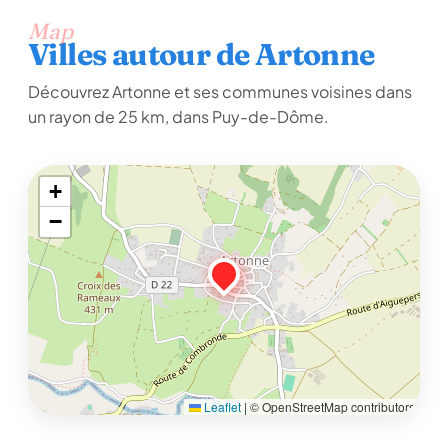
Map
Villes autour de Artonne
Découvrez Artonne et ses communes voisines dans
un rayon de 25 km, dans Puy-de-Dôme.
+
−
Leaflet
|
© OpenStreetMap contributors