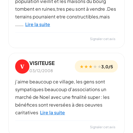
population vieillit et les maisons du bourg
tombent en ruines,tres peu sont à vendre .Des
terrains pourraient etre constructibles,mais
.......
Lire la suite
Signaler cet avis
VISITEUSE
V
★ ★ ★
★
★
3,0/5
03/12/2008
j'aime beaucoup ce village, les gens sont
sympatiques beaucoup d'associations un
marché de Noel avec une finalité super : les
bénéfices sont reversées à des oeuvres
caritatives
Lire la suite
Signaler cet avis