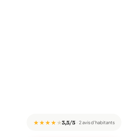
★ ★ ★ ★
★
3,5/5
2 avis d'habitants