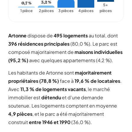
3,2 %
0,7 %
5+
1 pièce
2 pièces
3 pièces
4 pièces
pièces
Artonne
dispose de
495 logements
au total, dont
396 résidences principales
(80,0 %). Le parc est
composé majoritairement de
maisons individuelles
(95,2 %)
avec quelques appartements (4,2 %).
Les habitants de Artonne sont
majoritairement
propriétaires (78,8 %)
face à
19,6 % de locataires
.
Avec
11,3 % de logements vacants
, le marché
immobilier est
détendu
et d'une demande
soutenue. Les logements comptent en moyenne
4,9 pièces
, et le parc a été majoritairement
construit
entre 1946 et 1990
(36,0 %).