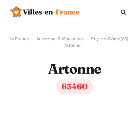
Villes
·
en
·
France
La France
›
Auvergne-Rhône-Alpes
›
Puy-de-Dôme (63)
›
Artonne
Artonne
63460