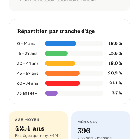
Répartition par tranche d'âge
18,6 %
0 – 14 ans
13,6 %
15 – 29 ans
18,0 %
30 – 44 ans
20,9 %
45 – 59 ans
21,1 %
60 – 74 ans
7,7 %
75 ans et +
ÂGE MOYEN
MÉNAGES
42,4 ans
396
Plus âgée que moy. FR (42
2,33 pers. / ménage