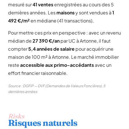
mesuré sur
41 ventes
enregistrées au cours des 5
dernières années. Les
maisons
y sont vendues à
1
492 €/m²
en médiane (41 transactions),
Pour mettre ces prix en perspective : avec un revenu
médian de
27 390 €/an
par UC à Artonne, il faut
compter
5,4 années de salaire
pour acquérir une
maison de 100 m² à Artonne. Le marché immobilier
reste
accessible aux primo-accédants
avec un
effort financier raisonnable.
Source : DGFiP — DVF (Demandes de Valeurs Foncières), 5
dernières années
Risks
Risques naturels