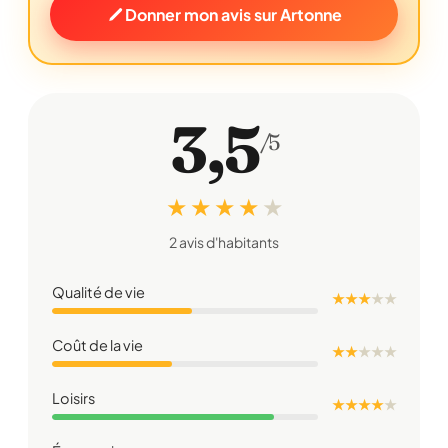
Donner mon avis sur Artonne
3,5
/5
★ ★ ★ ★
★
2 avis d'habitants
Qualité de vie
★ ★ ★
★
★
Coût de la vie
★ ★
★
★
★
Loisirs
★ ★ ★ ★
★