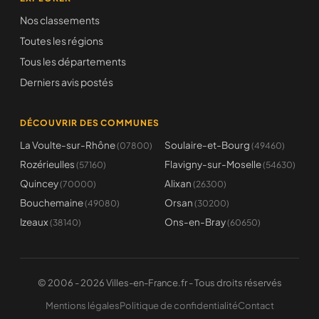
Nos classements
Toutes les régions
Tous les départements
Derniers avis postés
DÉCOUVRIR DES COMMUNES
La Voulte-sur-Rhône
Soulaire-et-Bourg
(07800)
(49460)
Rozérieulles
Flavigny-sur-Moselle
(57160)
(54630)
Quincey
Alixan
(70000)
(26300)
Bouchemaine
Orsan
(49080)
(30200)
Izeaux
Ons-en-Bray
(38140)
(60650)
© 2006 - 2026 Villes-en-France.fr - Tous droits réservés
Mentions légales
Politique de confidentialité
Contact