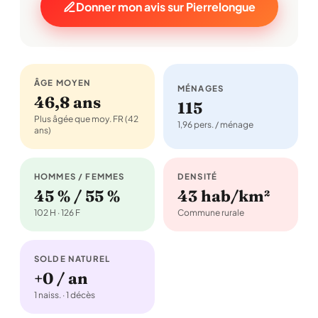
Donner mon avis sur Pierrelongue
ÂGE MOYEN
MÉNAGES
46,8 ans
115
Plus âgée que moy. FR (42
1,96 pers. / ménage
ans)
HOMMES / FEMMES
DENSITÉ
45 % / 55 %
43 hab/km²
102 H · 126 F
Commune rurale
SOLDE NATUREL
+0 / an
1 naiss. · 1 décès