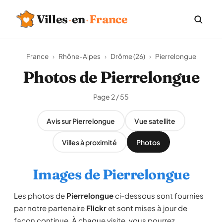
Villes
·
en
·
France
France
›
Rhône-Alpes
›
Drôme (26)
›
Pierrelongue
Photos de Pierrelongue
Page 2 / 55
Avis sur Pierrelongue
Vue satellite
Villes à proximité
Photos
Images de Pierrelongue
Les photos de
Pierrelongue
ci-dessous sont fournies
par notre partenaire
Flickr
et sont mises à jour de
façon continue. À chaque visite, vous pourrez