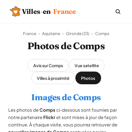
Villes
·
en
·
France
France
›
Aquitaine
›
Gironde (33)
›
Comps
Photos de Comps
Avis sur Comps
Vue satellite
Villes à proximité
Photos
Images de Comps
Les photos de
Comps
ci-dessous sont fournies par
notre partenaire
Flickr
et sont mises à jour de façon
continue. À chaque visite, vous pourrez retrouver de
nouvelles images de Comps
capturées par les