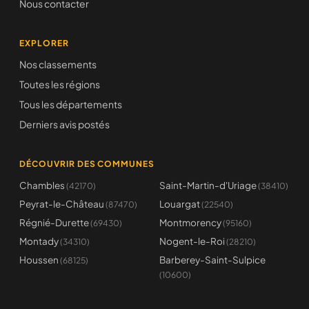
Nous contacter
EXPLORER
Nos classements
Toutes les régions
Tous les départements
Derniers avis postés
DÉCOUVRIR DES COMMUNES
Chambles
Saint-Martin-d'Uriage
(42170)
(38410)
Peyrat-le-Château
Louargat
(87470)
(22540)
Régnié-Durette
Montmorency
(69430)
(95160)
Montady
Nogent-le-Roi
(34310)
(28210)
Houssen
Barberey-Saint-Sulpice
(68125)
(10600)