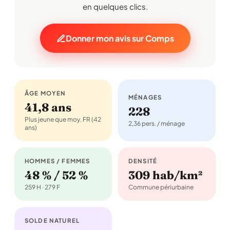
en quelques clics.
Donner mon avis sur Comps
ÂGE MOYEN
MÉNAGES
41,8 ans
228
Plus jeune que moy. FR (42
2,36 pers. / ménage
ans)
HOMMES / FEMMES
DENSITÉ
48 % / 52 %
309 hab/km²
259 H · 279 F
Commune périurbaine
SOLDE NATUREL