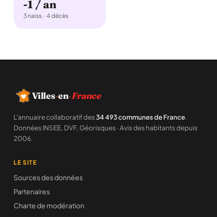
-1 / an
3 naiss. · 4 décès
Villes
·
en
·
France
L'annuaire collaboratif des
34 493 communes de France
.
Données INSEE, DVF, Géorisques · Avis des habitants depuis
2006.
LE SITE
Sources des données
Partenaires
Charte de modération